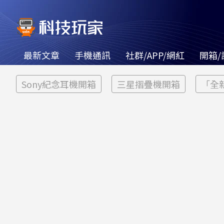
最新文章
手機通訊
社群/APP/網紅
開箱/
Sony紀念耳機開箱
三星摺疊機開箱
「全