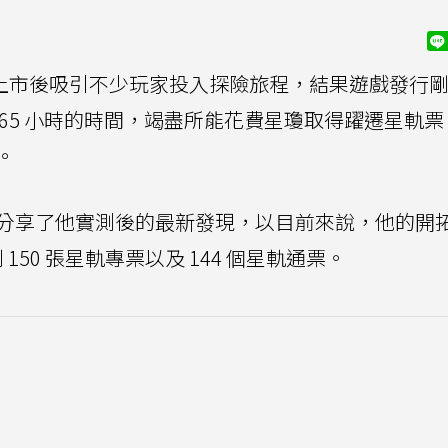
底上市後吸引不少玩家投入探險旅程，結果遊戲發行
65 小時的時間，竭盡所能花費星瓊取得躍遷星軌票
。
it 論壇上分享了他實測後的最新發現，以目前來說，他的開
150 張星軌專票以及 144 個星軌通票。