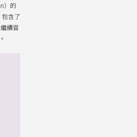
n）的
，包含了
會繼續冒
。