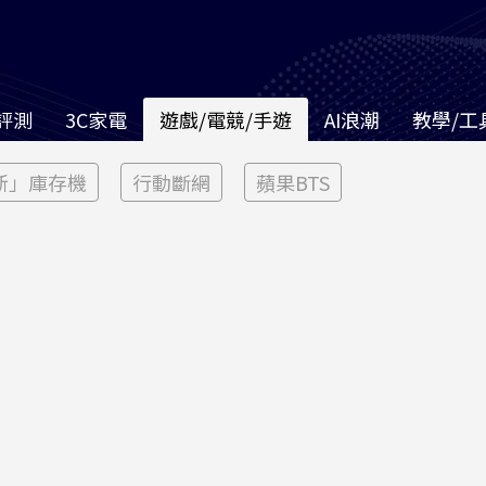
評測
3C家電
遊戲/電競/手遊
AI浪潮
教學/工
新」庫存機
行動斷網
蘋果BTS