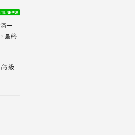
用LINE傳送
剛滿一
，最終
拓等級