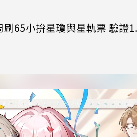
65小拚星瓊與星軌票 驗證1.