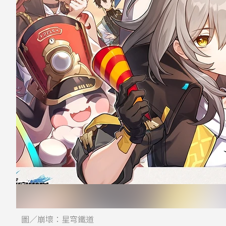
圖／崩壞：星穹鐵道