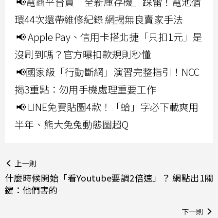
📢電商平台買「全新庫存機」踩雷！電池循
環44次還帶維修紀錄 網揭無良賣家手法
📢 Apple Pay、信用卡搭北捷「只扣1元」是
沒刷到嗎？官方曝扣款規則秒懂
📢國家級「行動斷網」演習完整指引！NCC
揭3重點：勿用手機處理重要工作
📢 LINE免費貼圖4款！「蛤」字必下載爽用
半年、熊大兔兔動態圖超Q
上一則
什麼時候開始「看Youtube要調2倍速」？ 網點出1關
鍵：他們害的
下一則