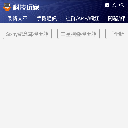
最新文章
手機通訊
社群/APP/網紅
開箱/評
Sony紀念耳機開箱
三星摺疊機開箱
「全新