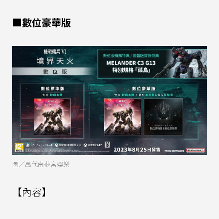
■數位豪華版
圖／萬代南夢宮娛樂
【內容】