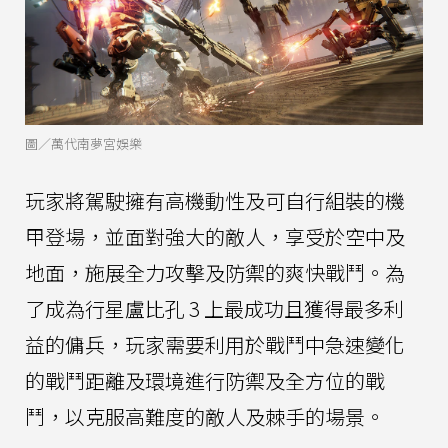
圖／萬代南夢宮娛樂
玩家將駕駛擁有高機動性及可自行組裝的機
甲登場，並面對強大的敵人，享受於空中及
地面，施展全力攻擊及防禦的爽快戰鬥。為
了成為行星盧比孔 3 上最成功且獲得最多利
益的傭兵，玩家需要利用於戰鬥中急速變化
的戰鬥距離及環境進行防禦及全方位的戰
鬥，以克服高難度的敵人及棘手的場景。