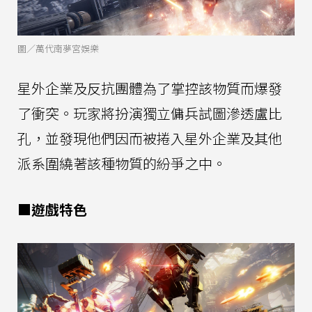
圖／萬代南夢宮娛樂
星外企業及反抗團體為了掌控該物質而爆發
了衝突。玩家將扮演獨立傭兵試圖滲透盧比
孔，並發現他們因而被捲入星外企業及其他
派系圍繞著該種物質的紛爭之中。
■遊戲特色