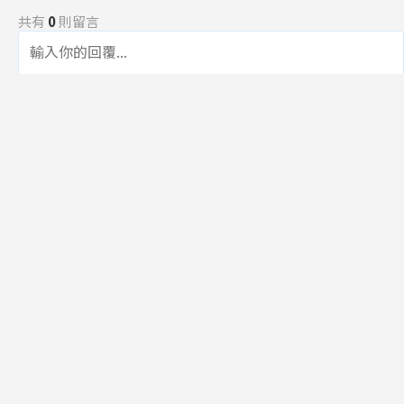
共有
0
則留言
規範
回覆
還沒有留言，成為第一個發言的人吧！
訂閱