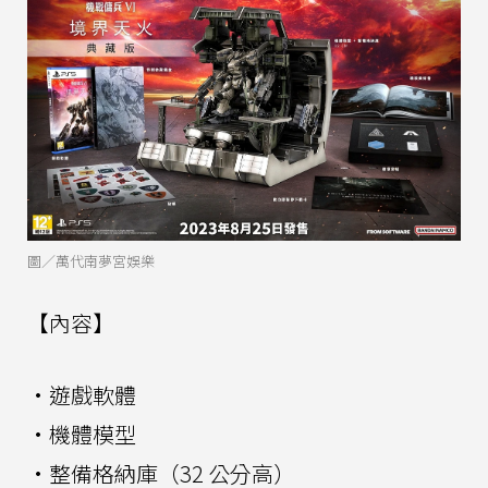
圖／萬代南夢宮娛樂
【內容】
·遊戲軟體
·機體模型
·整備格納庫（32 公分高）