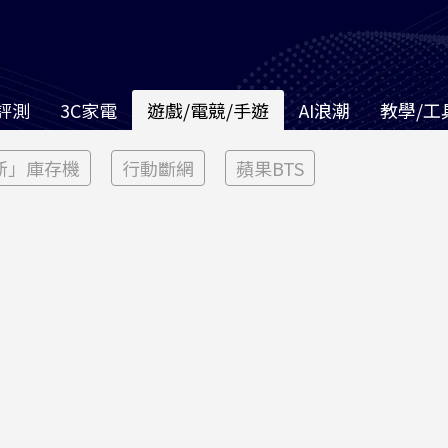
評測
3C家電
遊戲/電競/手遊
AI浪潮
教學/工
新」庫存機
行動斷網
蘋果BTS