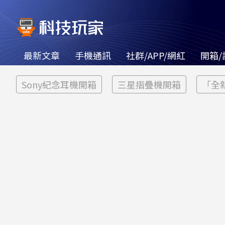
最新文章
手機通訊
社群/APP/網紅
開箱/
Sony紀念耳機開箱
三星摺疊機開箱
「全