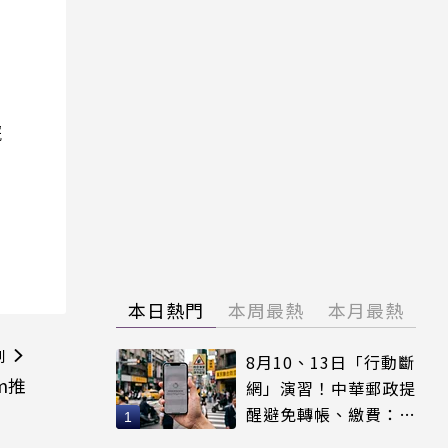
院
本日熱門
本周最熱
本月最熱
則
8月10、13日「行動斷
m推
網」演習！中華郵政提
醒避免轉帳、繳費：務
必留紀錄