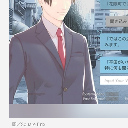
圖／Square Enix