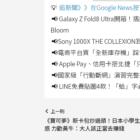
💡
追新聞》》在Google Ne
📢 Galaxy Z Fold8 Ultr
Bloom
📢Sony 1000X THE CO
📢電商平台買「全新庫存機」踩
📢 Apple Pay、信用卡搭
📢國家級「行動斷網」演習完整
📢 LINE免費貼圖4款！「蛤
上一則
《寶可夢》新卡包炒過頭！日本小學生
惑 力勸黃牛：大人該正當去賺錢