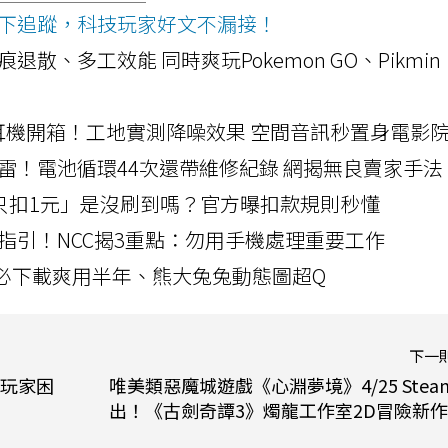
ws按下追蹤，科技玩家好文不漏接！
a開箱！摺痕退散、多工效能 同時爽玩Pokemon GO、Pikmin
LLEXION耳機開箱！工地實測降噪效果 空間音訊秒置身電影
雷！電池循環44次還帶維修紀錄 網揭無良賣家手法
北捷「只扣1元」是沒刷到嗎？官方曝扣款規則秒懂
指引！NCC揭3重點：勿用手機處理重要工作
」字必下載爽用半年、熊大兔兔動態圖超Q
下一
玩家困
唯美類惡魔城遊戲《心淵夢境》4/25 Stea
出！《古劍奇譚3》燭龍工作室2D冒險新作