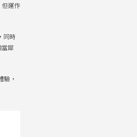
，但運作
，同時
相當犀
體驗，