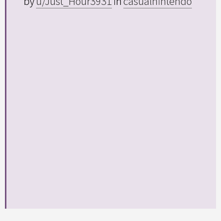
by
u/Just_Hour3931
in
casualnintendo