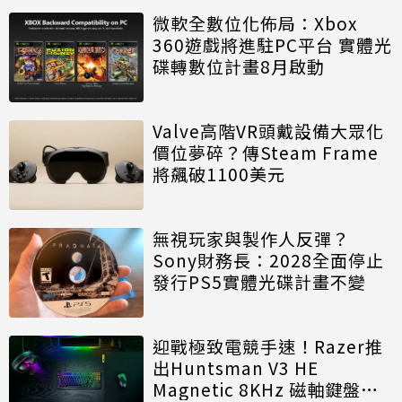
微軟全數位化佈局：Xbox
360遊戲將進駐PC平台 實體光
碟轉數位計畫8月啟動
Valve高階VR頭戴設備大眾化
價位夢碎？傳Steam Frame
將飆破1100美元
無視玩家與製作人反彈？
Sony財務長：2028全面停止
發行PS5實體光碟計畫不變
迎戰極致電競手速！Razer推
出Huntsman V3 HE
Magnetic 8KHz 磁軸鍵盤效