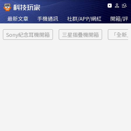
最新文章
手機通訊
社群/APP/網紅
開箱/評
Sony紀念耳機開箱
三星摺疊機開箱
「全新