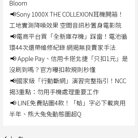
Bloom
📢Sony 1000X THE COLLEXION耳機開箱！
工地實測降噪效果 空間音訊秒置身電影院
📢電商平台買「全新庫存機」踩雷！電池循
環44次還帶維修紀錄 網揭無良賣家手法
📢 Apple Pay、信用卡搭北捷「只扣1元」是
沒刷到嗎？官方曝扣款規則秒懂
📢國家級「行動斷網」演習完整指引！NCC
揭3重點：勿用手機處理重要工作
📢 LINE免費貼圖4款！「蛤」字必下載爽用
半年、熊大兔兔動態圖超Q