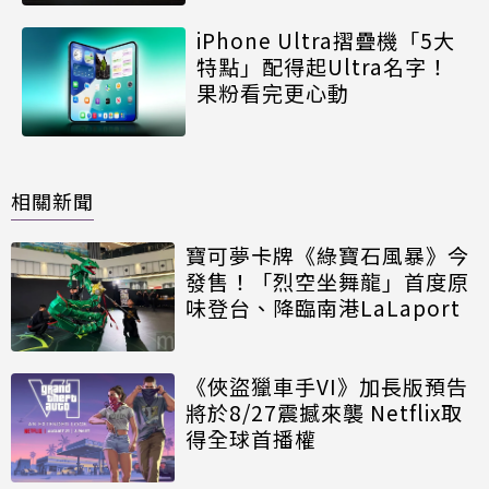
iPhone Ultra摺疊機「5大
特點」配得起Ultra名字！
果粉看完更心動
相關新聞
寶可夢卡牌《綠寶石風暴》今
發售！「烈空坐舞龍」首度原
味登台、降臨南港LaLaport
《俠盜獵車手VI》加長版預告
將於8/27震撼來襲 Netflix取
得全球首播權