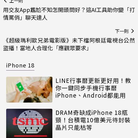
上一則
用交友App尷尬不知怎開頭問好？這AI工具助你變「打
情罵俏」聊天達人
下一則
《超級瑪利歐兄弟電影版》未下檔阿根廷電視台公然
盜播！當地人合理化「應觀眾要求」
iPhone 18
LINE行事曆更新更好用！教
你一鍵同步手機行事曆
iPhone、Android都能用
DRAM奇缺成iPhone 18瓶
頸！台積電10億美元待封裝
晶片只能枯等