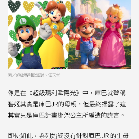
圖／超級瑪利歐派對、任天堂
像是在《超級瑪利歐陽光》中，庫巴就聲稱
碧姬其實是庫巴JR的母親，但最終揭露了這
其實只是庫巴計畫綁架公主所編造的謊言。
即使如此，系列始終沒有針對庫巴 JR 的生母