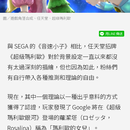
圖／遊戲角落合成、任天堂、超級瑪利歐
用LINE傳送
與 SEGA 的《音速小子》相比，任天堂招牌
《超級瑪利歐》對於背景設定一直以來都沒
有太過深刻的描繪，但也因為如此，粉絲們
有自行帶入各種推測和理論的自由。
現在，其中一個理論以一種出乎意料的方式
獲得了認證，玩家發現了 Google 將在《超級
瑪利歐銀河》登場的蘿潔塔（ロゼッタ，
Rosalina）稱為「瑪利歐的女兒」。