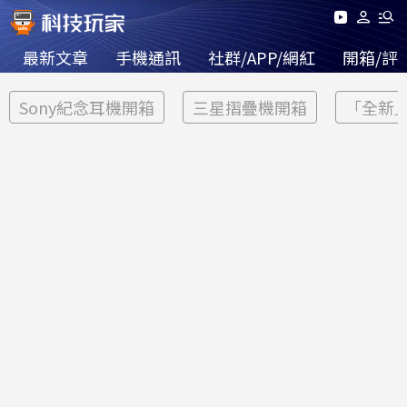
最新文章
手機通訊
社群/APP/網紅
開箱/評
Sony紀念耳機開箱
三星摺疊機開箱
「全新