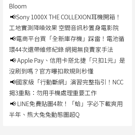
Bloom
📢Sony 1000X THE COLLEXION耳機開箱！
工地實測降噪效果 空間音訊秒置身電影院
📢電商平台買「全新庫存機」踩雷！電池循
環44次還帶維修紀錄 網揭無良賣家手法
📢 Apple Pay、信用卡搭北捷「只扣1元」是
沒刷到嗎？官方曝扣款規則秒懂
📢國家級「行動斷網」演習完整指引！NCC
揭3重點：勿用手機處理重要工作
📢 LINE免費貼圖4款！「蛤」字必下載爽用
半年、熊大兔兔動態圖超Q