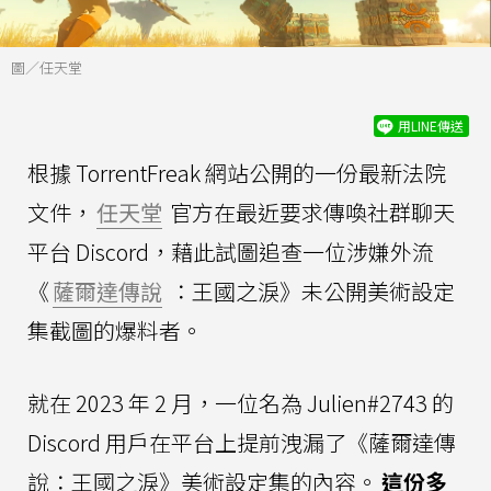
圖／任天堂
用LINE傳送
根據 TorrentFreak 網站公開的一份最新法院
文件，
任天堂
官方在最近要求傳喚社群聊天
平台 Discord，藉此試圖追查一位涉嫌外流
《
薩爾達傳說
：王國之淚》未公開美術設定
集截圖的爆料者。
就在 2023 年 2 月，一位名為 Julien#2743 的
Discord 用戶在平台上提前洩漏了《薩爾達傳
說：王國之淚》美術設定集的內容。
這份多