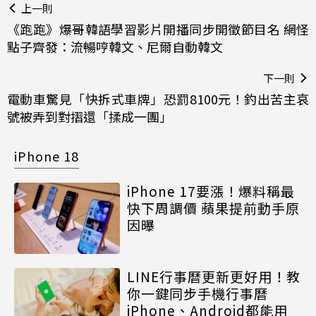
上一則
《跑跑》爆哥韓語學習影片開播同步開徵節目名 網怪
點子齊發：流暢哼韓文、尼爾自動韓文
下一則
電動車驚見「快拆式車牌」恐罰8100元！釣出苦主哀
號被弄到對摺還「揉成一團」
iPhone 18
iPhone 17要漲！爆料稱最
快下周調價 蘋果提前動手原
因曝
LINE行事曆更新更好用！教
你一鍵同步手機行事曆
iPhone、Android都能用