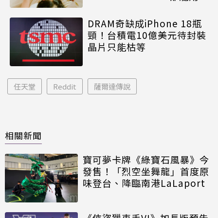
DRAM奇缺成iPhone 18瓶
頸！台積電10億美元待封裝
晶片只能枯等
任天堂
Reddit
薩爾達傳說
相關新聞
寶可夢卡牌《綠寶石風暴》今
發售！「烈空坐舞龍」首度原
味登台、降臨南港LaLaport
《俠盜獵車手VI》加長版預告