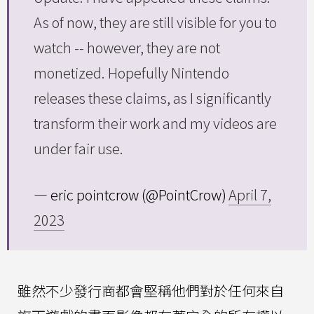
As of now, they are still visible for you to
watch -- however, they are not
monetized. Hopefully Nintendo
releases these claims, as I significantly
transform their work and my videos are
under fair use.
— eric pointcrow (@PointCrow)
April 7,
2023
雖然不少發行商都會堅稱他們對於任何來自