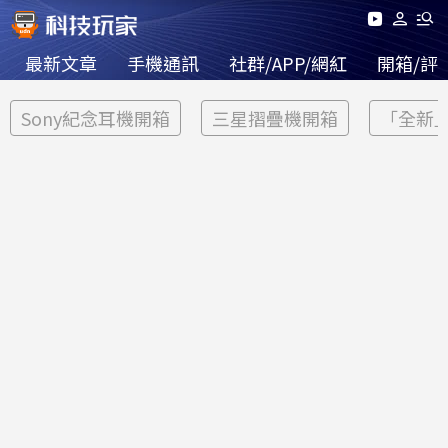
最新文章
手機通訊
社群/APP/網紅
開箱/評
Sony紀念耳機開箱
三星摺疊機開箱
「全新