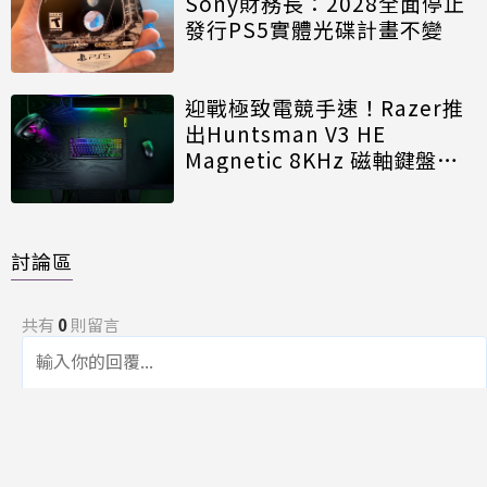
Sony財務長：2028全面停止
發行PS5實體光碟計畫不變
迎戰極致電競手速！Razer推
出Huntsman V3 HE
Magnetic 8KHz 磁軸鍵盤效
能再進化
討論區
共有
0
則留言