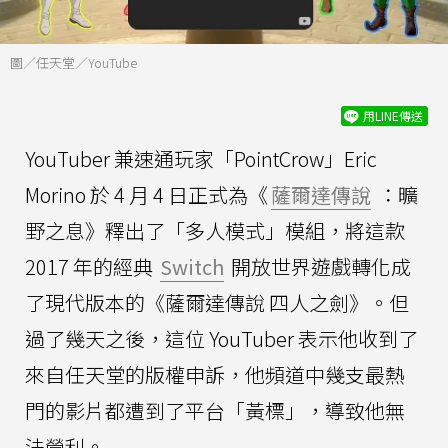
圖／任天堂／YouTube
用LINE傳送
YouTuber 兼速通玩家「PointCrow」Eric
Morino 於 4 月 4 日正式為《
薩爾達傳說
：曠
野之息》釋出了「多人模式」模組，將這款
2017 年的經典
Switch
開放世界遊戲轉化成
了現代版本的《薩爾達傳說 四人之劍》。但
過了幾天之後，這位 YouTuber 表示他收到了
來自任天堂的版權申訴，他頻道中幾支最熱
門的影片都遭到了平台「黃標」，導致他無
法營利。