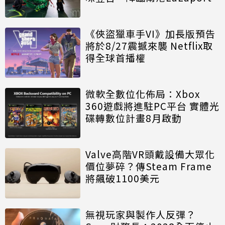
《俠盜獵車手VI》加長版預告
將於8/27震撼來襲 Netflix取
得全球首播權
微軟全數位化佈局：Xbox
360遊戲將進駐PC平台 實體光
碟轉數位計畫8月啟動
Valve高階VR頭戴設備大眾化
價位夢碎？傳Steam Frame
將飆破1100美元
無視玩家與製作人反彈？