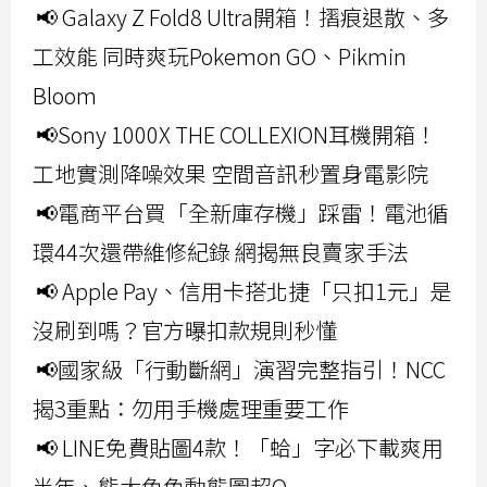
📢 Galaxy Z Fold8 Ultra開箱！摺痕退散、多
工效能 同時爽玩Pokemon GO、Pikmin
Bloom
📢Sony 1000X THE COLLEXION耳機開箱！
工地實測降噪效果 空間音訊秒置身電影院
📢電商平台買「全新庫存機」踩雷！電池循
環44次還帶維修紀錄 網揭無良賣家手法
📢 Apple Pay、信用卡搭北捷「只扣1元」是
沒刷到嗎？官方曝扣款規則秒懂
📢國家級「行動斷網」演習完整指引！NCC
揭3重點：勿用手機處理重要工作
📢 LINE免費貼圖4款！「蛤」字必下載爽用
半年、熊大兔兔動態圖超Q