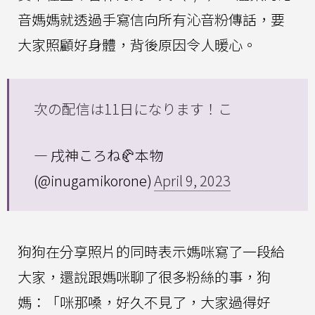
音媽媽就透過手寫信向所有沁音粉傳話，要
大家照顧好身體，背後原因令人暖心。
次の配信は11日になります！こ
— 戌神ころね🥐本物
(@inugamikorone)
April 9, 2023
狗狗在分享照片的同時表示媽咪寫了一段給
大家，還說跟媽咪聊了很多粉絲的事，狗
媽：「咪那嗓，好久不見了，大家過得好