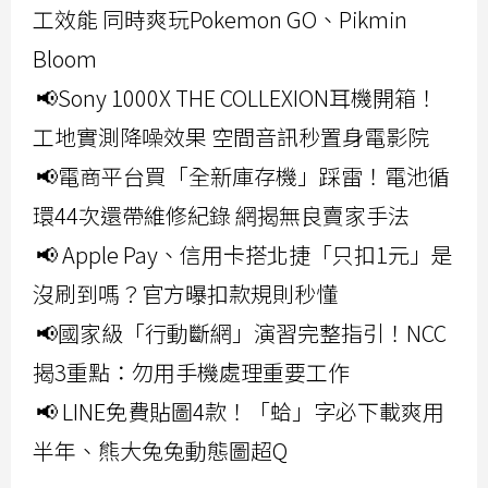
工效能 同時爽玩Pokemon GO、Pikmin
Bloom
📢Sony 1000X THE COLLEXION耳機開箱！
工地實測降噪效果 空間音訊秒置身電影院
📢電商平台買「全新庫存機」踩雷！電池循
環44次還帶維修紀錄 網揭無良賣家手法
📢 Apple Pay、信用卡搭北捷「只扣1元」是
沒刷到嗎？官方曝扣款規則秒懂
📢國家級「行動斷網」演習完整指引！NCC
揭3重點：勿用手機處理重要工作
📢 LINE免費貼圖4款！「蛤」字必下載爽用
半年、熊大兔兔動態圖超Q