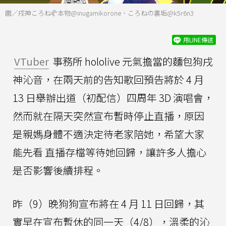
圖／戌神ころね🥐本物@inugamikorone、ころねの裏垢@k5r6n3
用LINE傳送
VTuber
事務所 hololive 元氣擔當的麵包狗戌
神沁音，在兩天前的告知歌回預告將於 4 月
13 日舉辦出道（初配信）四周年 3D 演唱會，
然而就在隔天突然宣布暫時停止直播，原因
是親媽身體不適決定待老家陪她，希望大家
能先看 直播存檔等待她回歸，讓許多人擔心
是否影響後續排程。
昨（9）晚狗狗宣布將在 4 月 11 日回歸，其
實早在宣布暫休的同一天（4/8），溫柔的沁