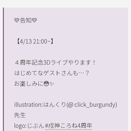
💛告知💛
【4/13 21:00~】
４周年記念3Dライブやります！
はじめてなゲストさんも…？
お楽しみに😳✨
illustration:はんくり(@ click_burgundy)
先生
logo:じぶん
#戌神ころね4周年