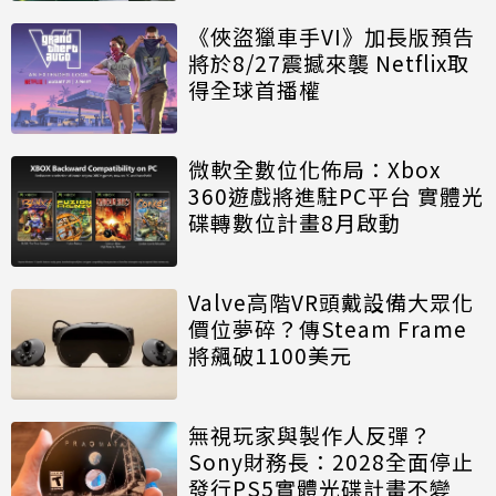
《俠盜獵車手VI》加長版預告
將於8/27震撼來襲 Netflix取
得全球首播權
微軟全數位化佈局：Xbox
360遊戲將進駐PC平台 實體光
碟轉數位計畫8月啟動
Valve高階VR頭戴設備大眾化
價位夢碎？傳Steam Frame
將飆破1100美元
無視玩家與製作人反彈？
Sony財務長：2028全面停止
發行PS5實體光碟計畫不變