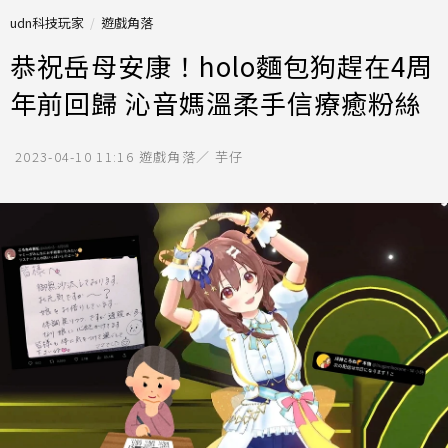
udn科技玩家
遊戲角落
恭祝岳母安康！holo麵包狗趕在4周
年前回歸 沁音媽溫柔手信療癒粉絲
2023-04-10 11:16
遊戲角落／ 芋仔