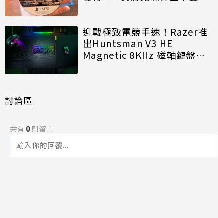
迎戰極致電競手速！Razer推
出Huntsman V3 HE
Magnetic 8KHz 磁軸鍵盤效
能再進化
討論區
共有
0
則留言
規範
回覆