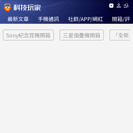
最新文章
手機通訊
社群/APP/網紅
開箱/評
Sony紀念耳機開箱
三星摺疊機開箱
「全新