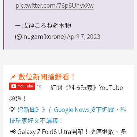
pic.twitter.com/76p6UhyxXw
— 戌神ころね🥐本物
(@inugamikorone)
April 7, 2023
📌 數位新聞搶鮮看！
訂閱《科技玩家》YouTube
頻道！
💡
追新聞》》在Google News按下追蹤，科
技玩家好文不漏接！
📢 Galaxy Z Fold8 Ultra開箱！摺痕退散、多