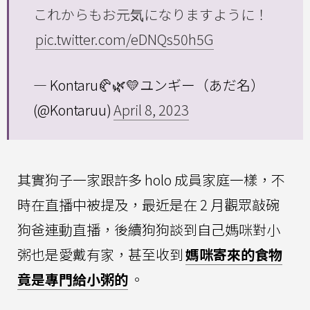
これからもお元気になりますように！
pic.twitter.com/eDNQs50h5G
— Kontaru🥐🌿💛ユンギー（あだ名）
(@Kontaruu)
April 8, 2023
其實狗子一家跟許多 holo 成員家庭一樣，不
時在直播中被提及，最近是在 2 月觀眾敲碗
狗爸連動直播，後續狗狗談到自己媽咪對小
粥也是愛戴有家，甚至收到
媽咪寄來的食物
竟是專門給小粥的
。