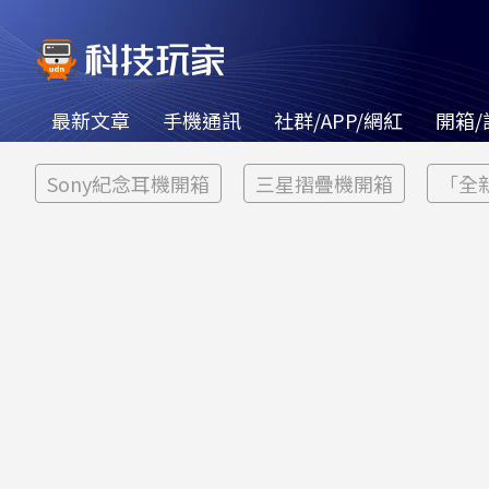
最新文章
手機通訊
社群/APP/網紅
開箱/
Sony紀念耳機開箱
三星摺疊機開箱
「全