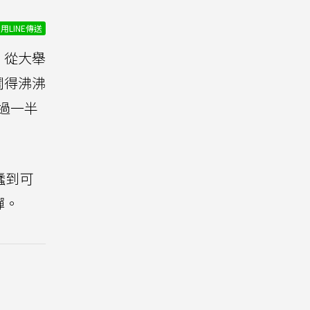
用LINE傳送
），從大舉
鬧得沸沸
超過一半
蠢到可
彈。