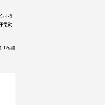
公司特
揮電動
稱「後繼