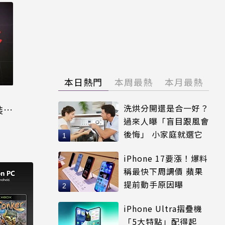
本日熱門
本周最熱
本月最熱
洗烘分開還是合一好？
裝晶
過來人曝「盲目跟風會
後悔」 小家庭就選它
iPhone 17要漲！爆料
稱最快下周調價 蘋果
提前動手原因曝
iPhone Ultra摺疊機
「5大特點」配得起