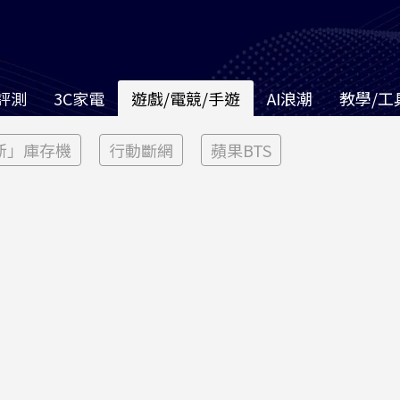
評測
3C家電
遊戲/電競/手遊
AI浪潮
教學/工
新」庫存機
行動斷網
蘋果BTS