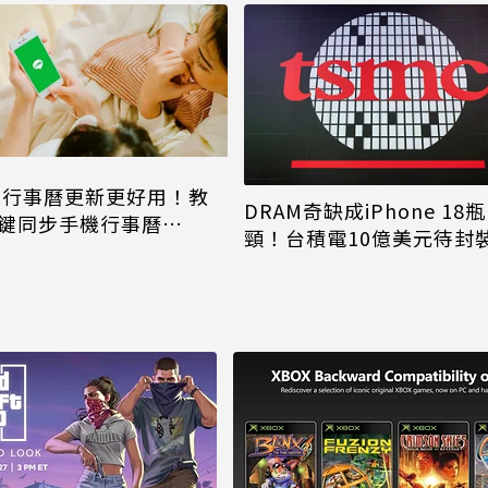
NE行事曆更新更好用！教
DRAM奇缺成iPhone 18瓶
鍵同步手機行事曆
頸！台積電10億美元待封
one、Android都能用
片只能枯等