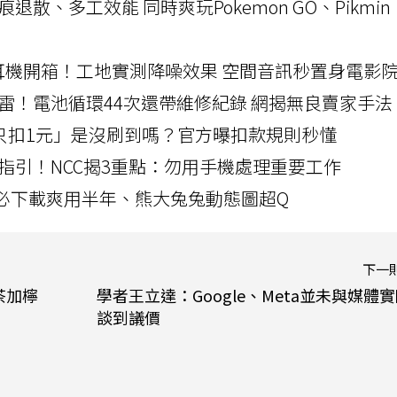
a開箱！摺痕退散、多工效能 同時爽玩Pokemon GO、Pikmin
LLEXION耳機開箱！工地實測降噪效果 空間音訊秒置身電影
雷！電池循環44次還帶維修紀錄 網揭無良賣家手法
北捷「只扣1元」是沒刷到嗎？官方曝扣款規則秒懂
指引！NCC揭3重點：勿用手機處理重要工作
」字必下載爽用半年、熊大兔兔動態圖超Q
下一
茶加檸
學者王立達：Google、Meta並未與媒體
談到議價