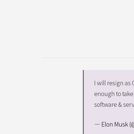
I will resign a
enough to take t
software & ser
— Elon Musk 