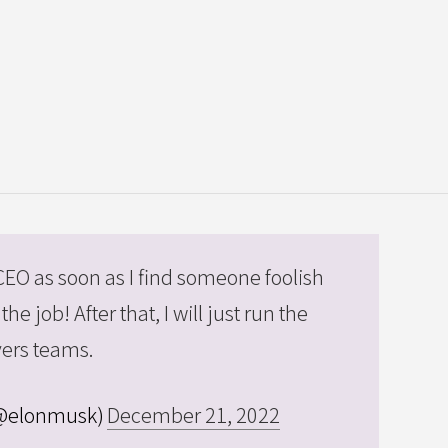
s CEO as soon as I find someone foolish
he job! After that, I will just run the
vers teams.
(@elonmusk)
December 21, 2022