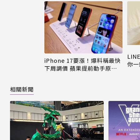
LI
iPhone 17要漲！爆料稱最快
你一
下周調價 蘋果提前動手原因
iPh
曝
相關新聞