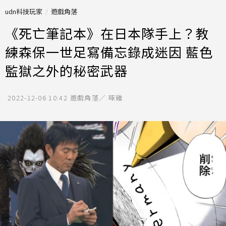
udn科技玩家
遊戲角落
《死亡筆記本》在日本隊手上？教
練森保一世足寫備忘錄成迷因 藍色
監獄之外的秘密武器
2022-12-06 10:42
遊戲角落／ 啄雞