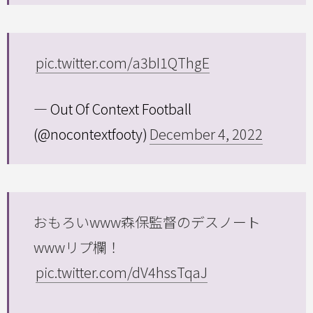
pic.twitter.com/a3bI1QThgE
— Out Of Context Football
(@nocontextfooty)
December 4, 2022
おもろいwww森保監督のデスノート
wwwリプ欄！
pic.twitter.com/dV4hssTqaJ