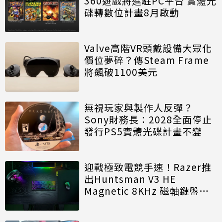
360遊戲將進駐PC平台 實體光
碟轉數位計畫8月啟動
Valve高階VR頭戴設備大眾化
價位夢碎？傳Steam Frame
將飆破1100美元
無視玩家與製作人反彈？
Sony財務長：2028全面停止
發行PS5實體光碟計畫不變
迎戰極致電競手速！Razer推
出Huntsman V3 HE
Magnetic 8KHz 磁軸鍵盤效
能再進化