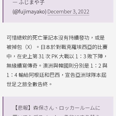
— ふじまや子
(@fujimayako)
December 3, 2022
可惜總欸的死亡筆記本沒有持續發功，或是
被掉包（X）。日本於對戰克羅埃西亞的比賽
中，在史上第 31 次 PK 大戰以 1：3 敗下陣，
無緣續寫傳奇。澳洲與韓國則分別是 1：2 與
1：4 輸給阿根廷和巴西，宣告亞洲球隊本屆
世足之旅全數告終。
【悲報】森保さん、ロッカールームに