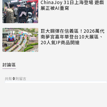
ChinaJoy 31日上海登場 遊戲
展正被AI重寫
巨大鋼彈在信義區！2026萬代
南夢宮嘉年華登台10大展區、
20人氣IP商品開搶
討論區
共有
0
則留言