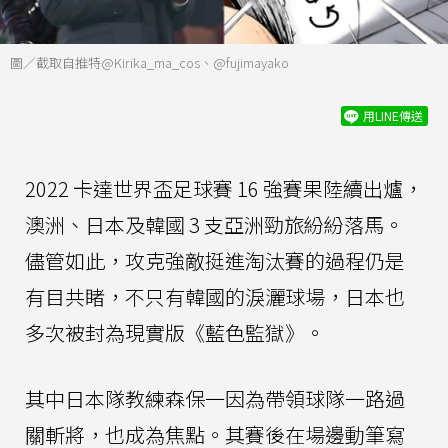
圖／截取自推特@Kirika_ma_cos、@fujimayako
用LINE傳送
2022 卡達世界盃足球賽 16 強賽果陸續出爐，
澳洲、日本及韓國 3 支亞洲勁旅紛紛落馬。
儘管如此，攻克強敵挺進淘汰賽的過程仍是
有目共睹，不只有韓國的淚灑球場，日本也
多次被封為現實版《藍色監獄》。
其中日本隊教練森保一因為帶領球隊一路過
關斬將，也成為焦點。其賽後在場邊動筆寫