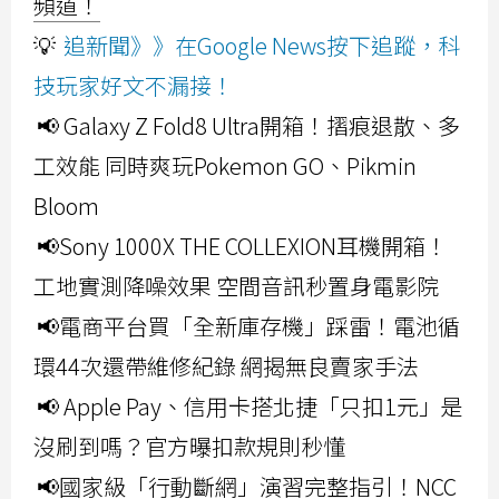
頻道！
💡
追新聞》》在Google News按下追蹤，科
技玩家好文不漏接！
📢 Galaxy Z Fold8 Ultra開箱！摺痕退散、多
工效能 同時爽玩Pokemon GO、Pikmin
Bloom
📢Sony 1000X THE COLLEXION耳機開箱！
工地實測降噪效果 空間音訊秒置身電影院
📢電商平台買「全新庫存機」踩雷！電池循
環44次還帶維修紀錄 網揭無良賣家手法
📢 Apple Pay、信用卡搭北捷「只扣1元」是
沒刷到嗎？官方曝扣款規則秒懂
📢國家級「行動斷網」演習完整指引！NCC