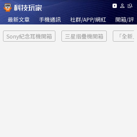
最新文章
手機通訊
社群/APP/網紅
開箱/評
Sony紀念耳機開箱
三星摺疊機開箱
「全新