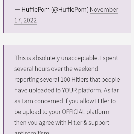
— HufflePom (@HufflePom)
November
17, 2022
This is absolutely unacceptable. I spent
several hours over the weekend
reporting several 100 Hitlers that people
have uploaded to YOUR platform. As far
as I am concerned if you allow Hitler to
be upload to your OFFICIAL platform
then you agree with Hitler & support
antisemitism.