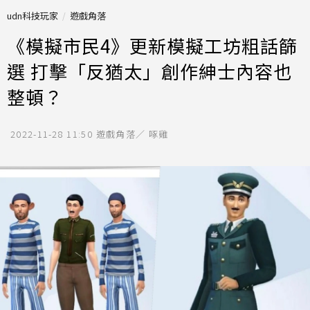
udn科技玩家
遊戲角落
《模擬市民4》更新模擬工坊粗話篩
選 打擊「反猶太」創作紳士內容也
整頓？
2022-11-28 11:50
遊戲角落／ 啄雞