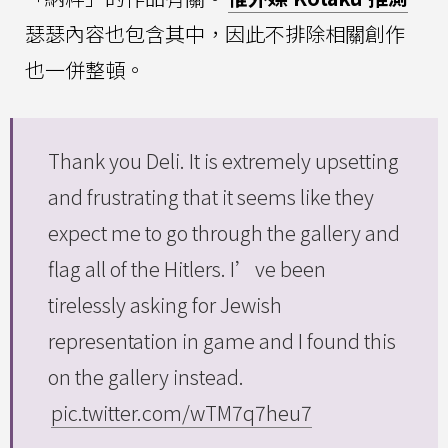
瑟瑟內容也包含其中，因此不排除相關創作
也一併整頓。
Thank you Deli. It is extremely upsetting
and frustrating that it seems like they
expect me to go through the gallery and
flag all of the Hitlers. I’ve been
tirelessly asking for Jewish
representation in game and I found this
on the gallery instead.
pic.twitter.com/wTM7q7heu7