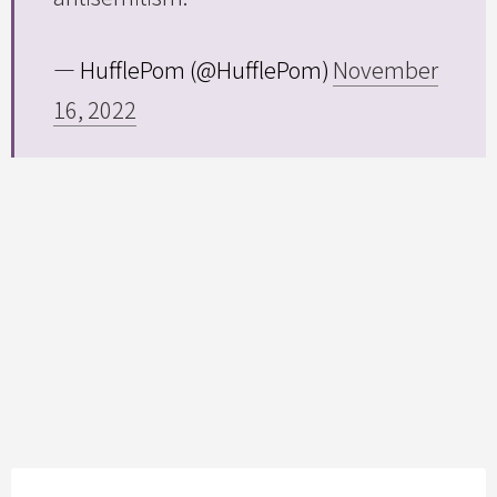
— HufflePom (@HufflePom)
November
16, 2022