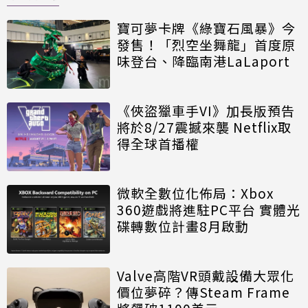
寶可夢卡牌《綠寶石風暴》今
發售！「烈空坐舞龍」首度原
味登台、降臨南港LaLaport
《俠盜獵車手VI》加長版預告
將於8/27震撼來襲 Netflix取
得全球首播權
微軟全數位化佈局：Xbox
360遊戲將進駐PC平台 實體光
碟轉數位計畫8月啟動
Valve高階VR頭戴設備大眾化
價位夢碎？傳Steam Frame