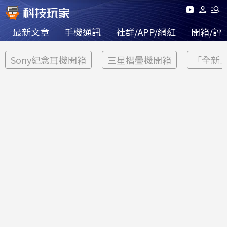
最新文章
手機通訊
社群/APP/網紅
開箱/評
Sony紀念耳機開箱
三星摺疊機開箱
「全新