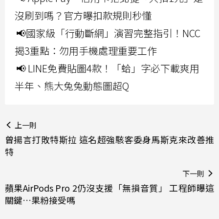
沒刷到嗎？官方曝扣款規則秒懂
📢國家級「行動斷網」演習完整指引！NCC
揭3重點：勿用手機處理重要工作
📢 LINE免費貼圖4款！「蛤」字必下載爽用
半年、熊大兔兔動態圖超Q
上一則
曾揚言打敗特斯拉 這名超強駭客委身馬斯克來改善推
特
下一則
蘋果AirPods Pro 2仍沒支援「無損音質」 工程師曝這
關鍵…果粉接受嗎