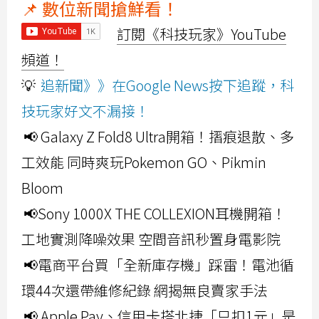
📌 數位新聞搶鮮看！
訂閱《科技玩家》YouTube
頻道！
💡
追新聞》》在Google News按下追蹤，科
技玩家好文不漏接！
📢 Galaxy Z Fold8 Ultra開箱！摺痕退散、多
工效能 同時爽玩Pokemon GO、Pikmin
Bloom
📢Sony 1000X THE COLLEXION耳機開箱！
工地實測降噪效果 空間音訊秒置身電影院
📢電商平台買「全新庫存機」踩雷！電池循
環44次還帶維修紀錄 網揭無良賣家手法
📢 Apple Pay、信用卡搭北捷「只扣1元」是