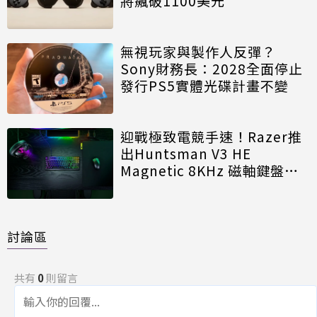
將飆破1100美元
無視玩家與製作人反彈？
Sony財務長：2028全面停止
發行PS5實體光碟計畫不變
迎戰極致電競手速！Razer推
出Huntsman V3 HE
Magnetic 8KHz 磁軸鍵盤效
能再進化
討論區
共有
0
則留言