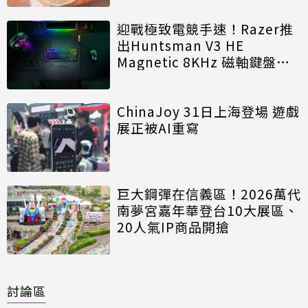
迎戰極致電競手速！Razer推
出Huntsman V3 HE
Magnetic 8KHz 磁軸鍵盤效
能再進化
ChinaJoy 31日上海登場 遊戲
展正被AI重寫
巨大鋼彈在信義區！2026萬代
南夢宮嘉年華登台10大展區、
20人氣IP商品開搶
討論區