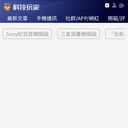
最新文章
手機通訊
社群/APP/網紅
開箱/評
Sony紀念耳機開箱
三星摺疊機開箱
「全新