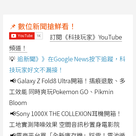
📌 數位新聞搶鮮看！
訂閱《科技玩家》YouTube
頻道！
💡
追新聞》》在Google News按下追蹤，科
技玩家好文不漏接！
📢 Galaxy Z Fold8 Ultra開箱！摺痕退散、多
工效能 同時爽玩Pokemon GO、Pikmin
Bloom
📢Sony 1000X THE COLLEXION耳機開箱！
工地實測降噪效果 空間音訊秒置身電影院
📢電商平台買「全新庫存機」踩雷！電池循