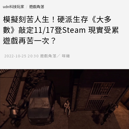
udn科技玩家
遊戲角落
模擬刻苦人生！硬派生存《大多
數》敲定11/17登Steam 現實受累
遊戲再苦一次？
2022-10-25 20:30
遊戲角落／ 啄雞