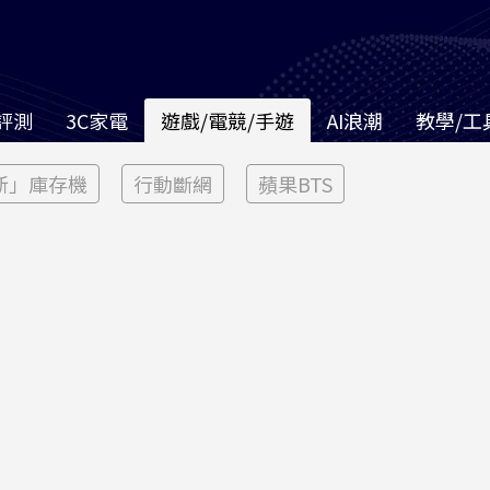
評測
3C家電
遊戲/電競/手遊
AI浪潮
教學/工
新」庫存機
行動斷網
蘋果BTS