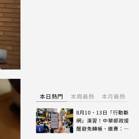
本日熱門
本周最熱
本月最熱
8月10、13日「行動斷
網」演習！中華郵政提
醒避免轉帳、繳費：務
必留紀錄