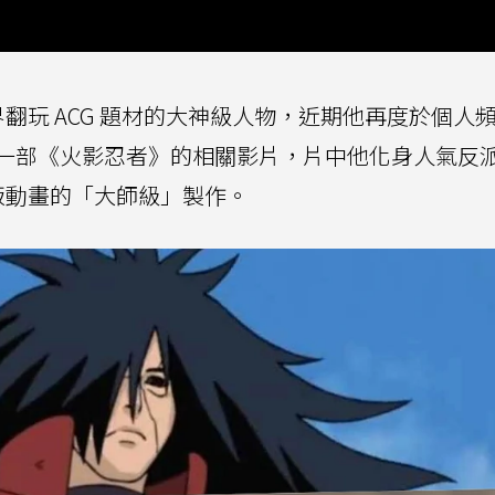
是 YT 界翻玩 ACG 題材的大神級人物，近期他再度於個
一部《火影忍者》的相關影片，片中他化身人氣反派
版動畫的「大師級」製作。