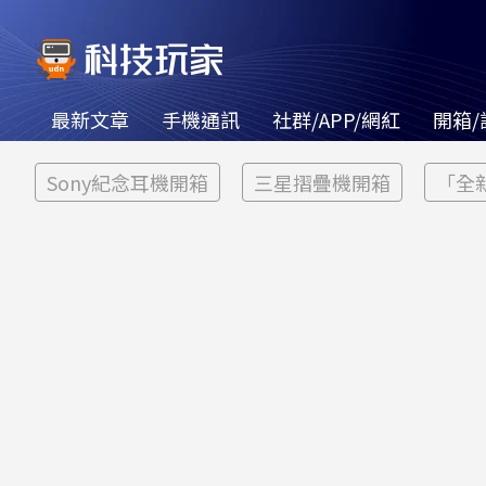
最新文章
手機通訊
社群/APP/網紅
開箱/
Sony紀念耳機開箱
三星摺疊機開箱
「全