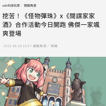
udn科技玩家
遊戲角落
挖苦！《怪物彈珠》x《間諜家家
酒》合作活動今日開跑 佛傑一家颯
爽登場
2022-05-26 20:57
遊戲角落／ 啄雞