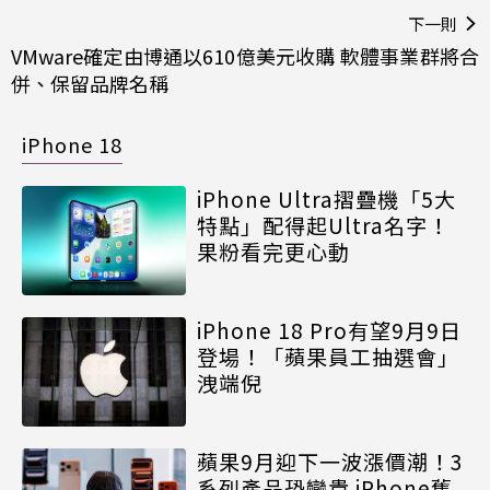
下一則
VMware確定由博通以610億美元收購 軟體事業群將合
併、保留品牌名稱
iPhone 18
iPhone Ultra摺疊機「5大
特點」配得起Ultra名字！
果粉看完更心動
iPhone 18 Pro有望9月9日
登場！「蘋果員工抽選會」
洩端倪
蘋果9月迎下一波漲價潮！3
系列產品恐變貴 iPhone舊