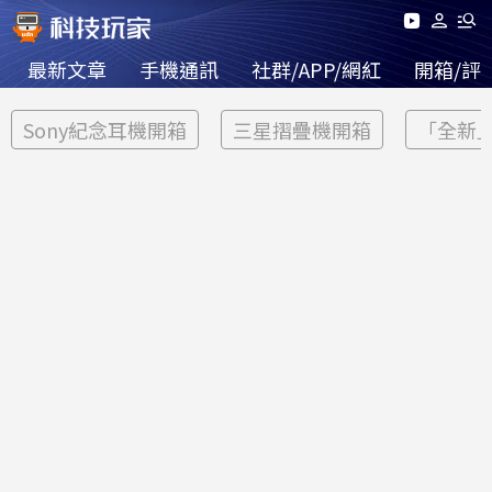
最新文章
手機通訊
社群/APP/網紅
開箱/評
Sony紀念耳機開箱
三星摺疊機開箱
「全新