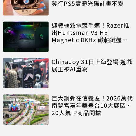
發行PS5實體光碟計畫不變
迎戰極致電競手速！Razer推
出Huntsman V3 HE
Magnetic 8KHz 磁軸鍵盤效
能再進化
ChinaJoy 31日上海登場 遊戲
展正被AI重寫
巨大鋼彈在信義區！2026萬代
南夢宮嘉年華登台10大展區、
20人氣IP商品開搶