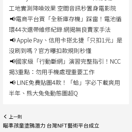
工地實測降噪效果 空間音訊秒置身電影院
📢電商平台買「全新庫存機」踩雷！電池循
環44次還帶維修紀錄 網揭無良賣家手法
📢 Apple Pay、信用卡搭北捷「只扣1元」是
沒刷到嗎？官方曝扣款規則秒懂
📢國家級「行動斷網」演習完整指引！NCC
揭3重點：勿用手機處理重要工作
📢 LINE免費貼圖4款！「蛤」字必下載爽用
半年、熊大兔兔動態圖超Q
上一則
瞄準孩童塗鴉潛力 台灣NFT藝術平台成立