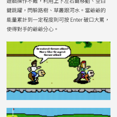
遊戲操作不難，利用上下左右鍵移動、空白
鍵跳躍，閃躲路樹、草叢跟河水。當爺爺的
能量累計到一定程度則可按 Enter 破口大罵，
使得對手的爺爺分心。