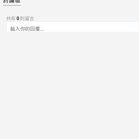
討論區
共有
0
則留言
規範
回覆
還沒有留言，成為第一個發言的人吧！