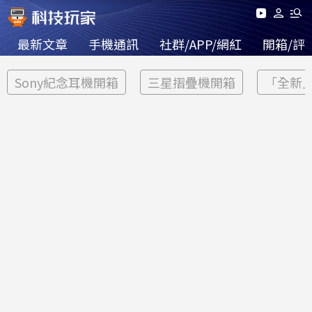
最新文章
手機通訊
社群/APP/網紅
開箱/評
Sony紀念耳機開箱
三星摺疊機開箱
「全新