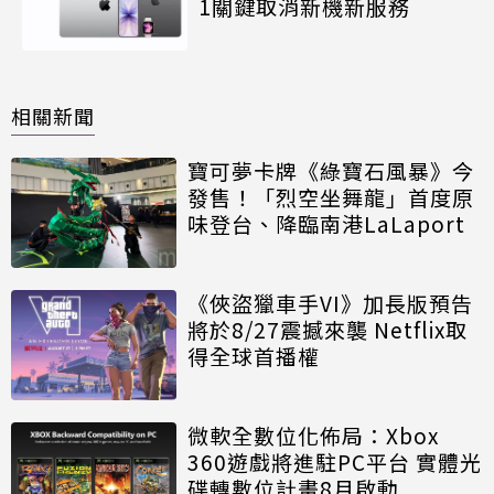
1關鍵取消新機新服務
相關新聞
寶可夢卡牌《綠寶石風暴》今
發售！「烈空坐舞龍」首度原
味登台、降臨南港LaLaport
《俠盜獵車手VI》加長版預告
將於8/27震撼來襲 Netflix取
得全球首播權
微軟全數位化佈局：Xbox
360遊戲將進駐PC平台 實體光
碟轉數位計畫8月啟動