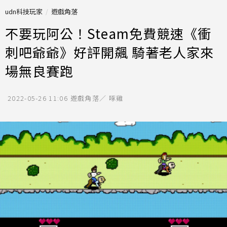
udn科技玩家
遊戲角落
不要玩阿公！Steam免費競速《衝
刺吧爺爺》好評開飆 騎著老人家來
場無良賽跑
2022-05-26 11:06
遊戲角落／ 啄雞