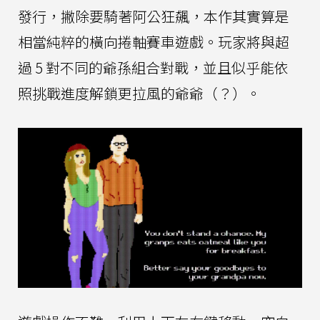
發行，撇除要騎著阿公狂飆，本作其實算是
相當純粹的橫向捲軸賽車遊戲。玩家將與超
過 5 對不同的爺孫組合對戰，並且似乎能依
照挑戰進度解鎖更拉風的爺爺（？）。