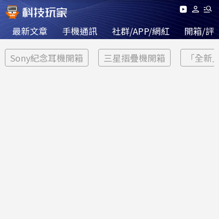
最新文章
手機通訊
社群/APP/網紅
開箱/評
Sony紀念耳機開箱
三星摺疊機開箱
「全新