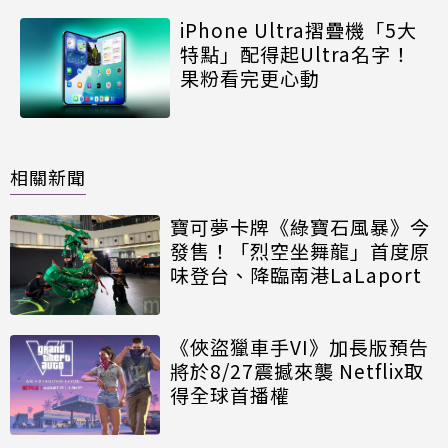
iPhone Ultra摺疊機「5大
特點」配得起Ultra名字！
果粉看完更心動
相關新聞
寶可夢卡牌《綠寶石風暴》今
發售！「烈空坐舞龍」首度原
味登台、降臨南港LaLaport
《俠盜獵車手VI》加長版預告
將於8/27震撼來襲 Netflix取
得全球首播權