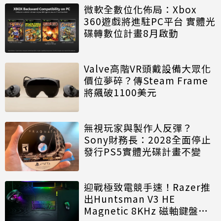
微軟全數位化佈局：Xbox
360遊戲將進駐PC平台 實體光
碟轉數位計畫8月啟動
Valve高階VR頭戴設備大眾化
價位夢碎？傳Steam Frame
將飆破1100美元
無視玩家與製作人反彈？
Sony財務長：2028全面停止
發行PS5實體光碟計畫不變
迎戰極致電競手速！Razer推
出Huntsman V3 HE
Magnetic 8KHz 磁軸鍵盤效