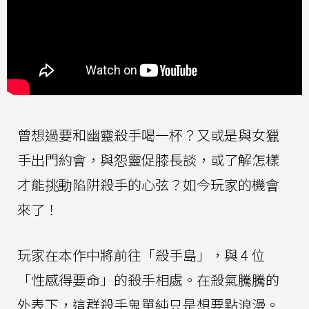
曾想過要和幽靈殺手喝一杯？又或是與女獵
手出門約會，與怨靈促膝長談，或了解怎樣
才能挑動陷阱殺手的心弦？如今玩家的機會
來了！
玩家在本作中將前往「殺手島」，與 4 位
「性感得要命」的殺手相處。在殺氣騰騰的
外表下，這群殺手鬼單純只是想要點浪漫。