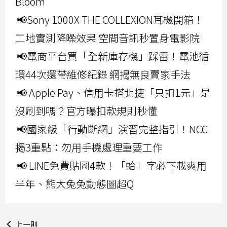
Bloom
📢Sony 1000X THE COLLEXION耳機開箱！
工地實測降噪效果 空間音訊秒置身電影院
📢電商平台買「全新庫存機」踩雷！電池循
環44次還帶維修紀錄 網揭無良賣家手法
📢 Apple Pay、信用卡搭北捷「只扣1元」是
沒刷到嗎？官方曝扣款規則秒懂
📢國家級「行動斷網」演習完整指引！NCC
揭3重點：勿用手機處理重要工作
📢 LINE免費貼圖4款！「蛤」字必下載爽用
半年、熊大兔兔動態圖超Q
上一則