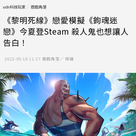
udn科技玩家
遊戲角落
《黎明死線》戀愛模擬《鉤魂迷
戀》今夏登Steam 殺人鬼也想讓人
告白！
2022-05-18 11:27
遊戲角落／ 啄雞