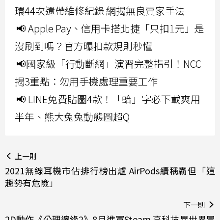
環44次還帶維修紀錄 網揭無良賣家手法
📢 Apple Pay、信用卡搭北捷「只扣1元」是
沒刷到嗎？官方曝扣款規則秒懂
📢國家級「行動斷網」演習完整指引！NCC
揭3重點：勿用手機處理重要工作
📢 LINE免費貼圖4款！「蛤」字必下載爽用
半年、熊大兔兔動態圖超Q
上一則
2021無線耳機市佔排行榜出爐 AirPods續稱霸但「這
趨勢有危險」
下一則
2D動作《公理邊緣2》8月進軍Steam 高科技異世界冒