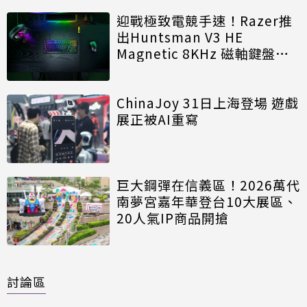
迎戰極致電競手速！Razer推
出Huntsman V3 HE
Magnetic 8KHz 磁軸鍵盤效
能再進化
ChinaJoy 31日上海登場 遊戲
展正被AI重寫
巨大鋼彈在信義區！2026萬代
南夢宮嘉年華登台10大展區、
20人氣IP商品開搶
討論區