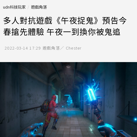
udn科技玩家
遊戲角落
多人對抗遊戲《午夜捉鬼》預告今
春搶先體驗 午夜一到換你被鬼追
2022-03-14 17:29
遊戲角落／ Chester