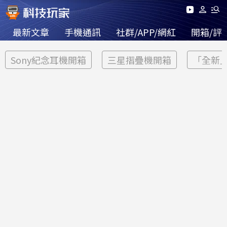
最新文章
手機通訊
社群/APP/網紅
開箱/評
Sony紀念耳機開箱
三星摺疊機開箱
「全新