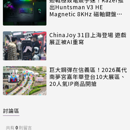
出Huntsman V3 HE
Magnetic 8KHz 磁軸鍵盤效
能再進化
ChinaJoy 31日上海登場 遊戲
展正被AI重寫
巨大鋼彈在信義區！2026萬代
南夢宮嘉年華登台10大展區、
20人氣IP商品開搶
討論區
共有
0
則留言