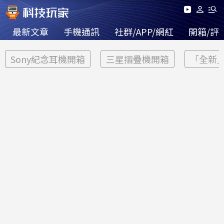
最新文章
手機通訊
社群/APP/網紅
開箱/評
Sony紀念耳機開箱
三星摺疊機開箱
「全新