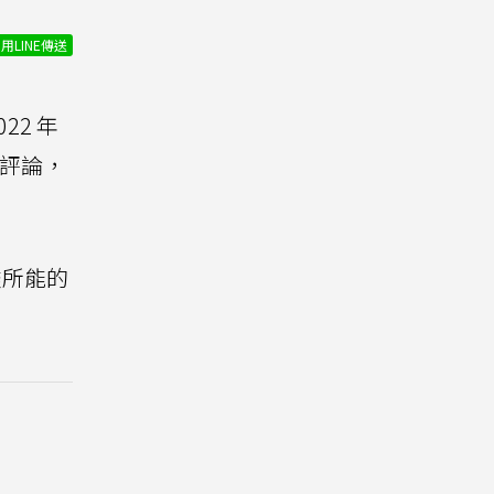
用LINE傳送
022 年
家評論，
盡所能的