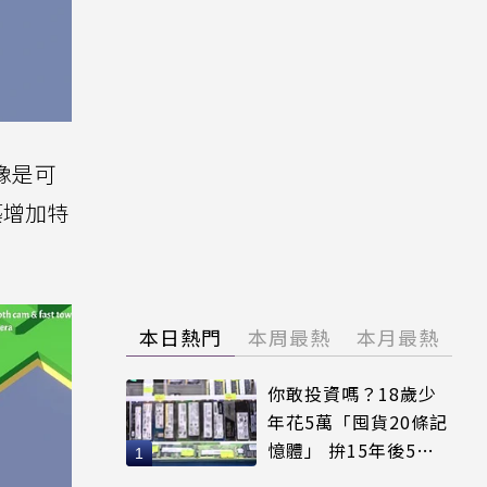
像是可
築增加特
本日熱門
本周最熱
本月最熱
你敢投資嗎？18歲少
年花5萬「囤貨20條記
憶體」 拚15年後5倍
賣出