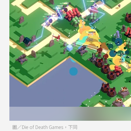
圖／Die of Death Games，下同