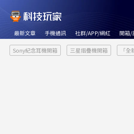
最新文章
手機通訊
社群/APP/網紅
開箱/
Sony紀念耳機開箱
三星摺疊機開箱
「全