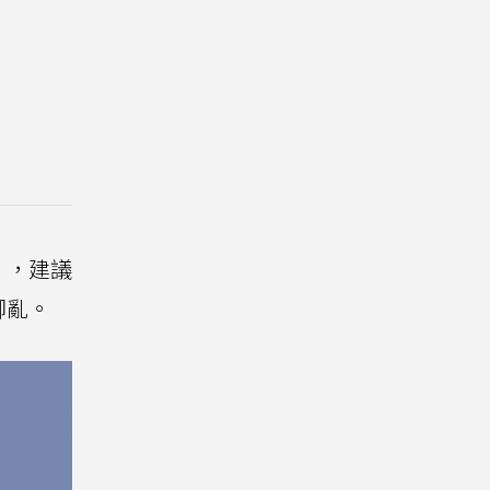
」，建議
腳亂。