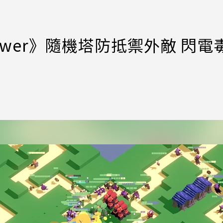
 Tower》隨機塔防抵禦外敵 閃電