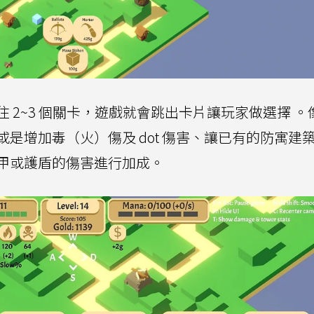
 2~3 個關卡，遊戲就會跳出卡片讓玩家做選擇 。
是增加毒（火）傷及 dot 傷害、讓已有的防寓建
甲或護盾的傷害進行加成。