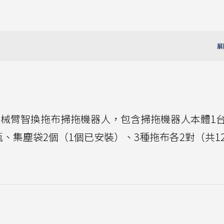
0 AI雙機械臂智換拖布掃拖機器人，包含掃拖機器人本體1
瓶、集塵袋2個（1個已安裝）、3種拖布各2對（共1