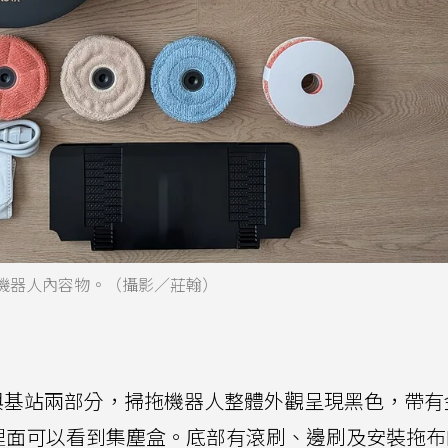
拖布掃拖機器人內容物。（攝影／莊翰）
本體與基站兩部分，掃拖機器人整體外觀呈現黑色，帶
，裡面可以看到集塵盒。底部有滾刷、邊刷及安裝拖布