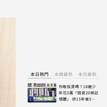
本日熱門
本周最熱
本月最熱
你敢投資嗎？18歲少
年花5萬「囤貨20條記
憶體」 拚15年後5倍
賣出