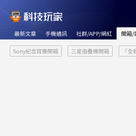
最新文章
手機通訊
社群/APP/網紅
開箱/
Sony紀念耳機開箱
三星摺疊機開箱
「全