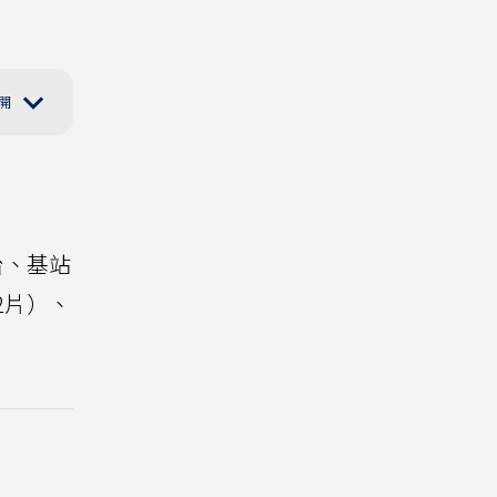
台、基站
2片）、