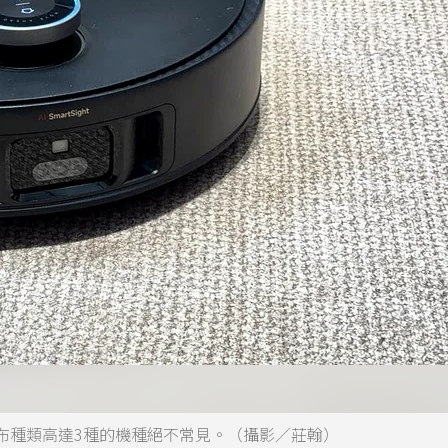
布種類高達3種的機種絕不常見。（攝影／莊翰）