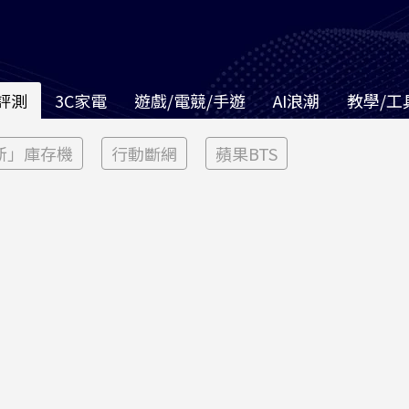
評測
3C家電
遊戲/電競/手遊
AI浪潮
教學/工
新」庫存機
行動斷網
蘋果BTS