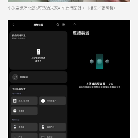
小米空氣淨化器6可透過米家APP進行配對。（攝影／張明哲）