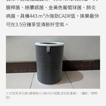
腸桿菌、綠膿感菌、金黃色葡萄球菌、肺炎
病菌，具備443 m³/h強勁CADR值，換算最快
可在3.5分鐘享受清新好空氣。
小米空氣淨化器6濾網為H13級HEPA搭配活性碳濾網。（攝影／張明
哲）