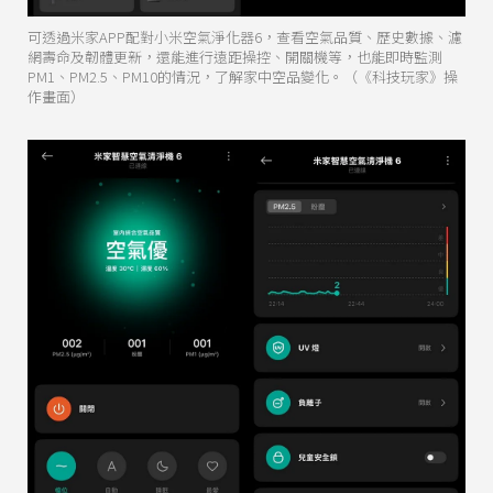
可透過米家APP配對小米空氣淨化器6，查看空氣品質、歷史數據、濾
網壽命及韌體更新，還能進行遠距操控、開關機等，也能即時監測
PM1、PM2.5、PM10的情況，了解家中空品變化。（《科技玩家》操
作畫面）