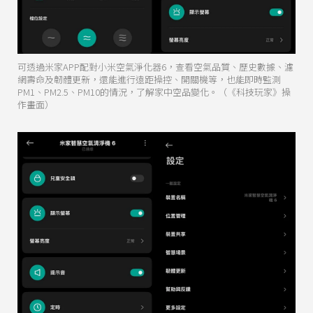
可透過米家APP配對小米空氣淨化器6，查看空氣品質、歷史數據、濾
網壽命及韌體更新，還能進行遠距操控、開關機等，也能即時監測
PM1、PM2.5、PM10的情況，了解家中空品變化。（《科技玩家》操
作畫面）