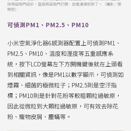
採用磁吸門設計，直接將磁吸門打開、放進濾網就對了。（攝影／張
明哲）
可偵測PM1、PM2.5、PM10
小米空氣淨化器6感測器配置上可偵測PM1、
PM2.5、PM10、溫度和溼度等五重感應系
統，按下LCD螢幕左下方開機鍵後就在上頭看
到相關資訊，像是PM1以數字顯示，可偵測如
煙霧、細菌的極微粒子；PM2.5則是空汙指
標；PM10則是針對花粉等較粗顆粒過敏原，
因此從微粒到大顆粒過敏原，可有效去除花
粉、寵物皮屑、塵蟎等。