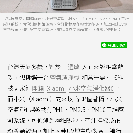
《科技玩家》開箱Xiaomi小米空氣淨化器6，共有PM1、PM2.5、PM10三維
感測系統，可偵測到極細微粒、空汙指標及花粉等過敏源，加上內建UV燈
主動殺菌，進行家中空氣管理、有感改善空氣品質。（攝影／張明哲）
用LINE傳送
台灣天氣多變，對於「
過敏
人」來說相當難
受，想挑選一台
空氣清淨機
相當重要。《科
技玩家》
開箱
Xiaomi
小米空氣淨化器6
，
而小米（Xiaomi）向來以高CP值著稱，小米
空氣淨化器6共有PM1、PM2.5、PM10三維感
測系統，可偵測到極細微粒、空汙指標及花
粉等過敏源，加上內建UV燈主動殺菌，進行