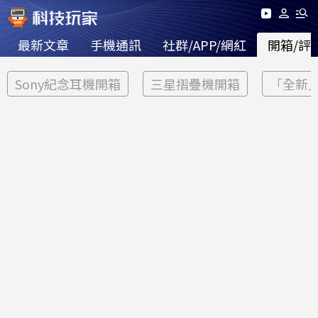
最新文章
手機通訊
社群/APP/網紅
開箱/評
Sony紀念耳機開箱
三星摺疊機開箱
「全新