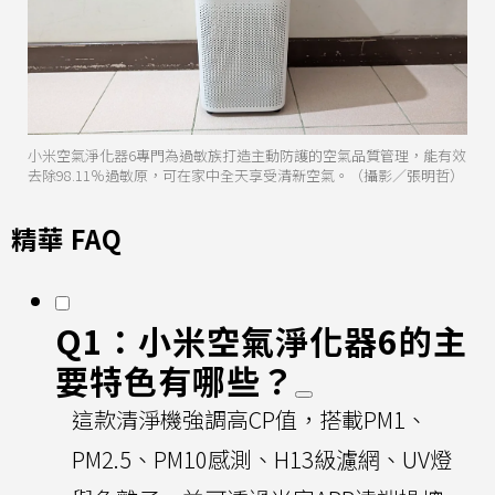
小米空氣淨化器6專門為過敏族打造主動防護的空氣品質管理，能有效
去除98.11％過敏原，可在家中全天享受清新空氣。（攝影／張明哲）
精華 FAQ
Q1：小米空氣淨化器6的主
要特色有哪些？
這款清淨機強調高CP值，搭載PM1、
PM2.5、PM10感測、H13級濾網、UV燈