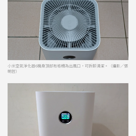
小米空氣淨化器6機身頂部有格柵為出風口，可拆卸清潔。（攝影／張
明哲）