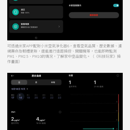
可透過米家APP配對小米空氣淨化器6，查看空氣品質、歷史數據、濾
網壽命及韌體更新，還能進行遠距操控、開關機等，也能即時監測
PM1、PM2.5、PM10的情況，了解家中空品變化。（《科技玩家》操
作畫面）