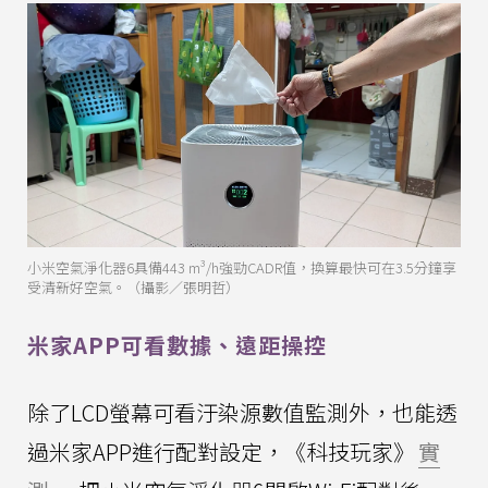
小米空氣淨化器6具備443 m³/h強勁CADR值，換算最快可在3.5分鐘享
受清新好空氣。（攝影／張明哲）
米家APP可看數據、遠距操控
除了LCD螢幕可看汙染源數值監測外，也能透
過米家APP進行配對設定，《科技玩家》
實