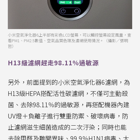
小米空氣淨化器6上半部有彩色LCD螢幕，可以觸控螢幕設定風量，查
看PM1、PM2.5數值、空氣品質色環及濾網使用情況。（攝影／張明
哲）
H13級濾網趕走98.11％過敏源
另外，前面提到的小米空氣淨化器6濾網，為
H13級HEPA搭配活性碳濾網，不僅可主動殺
菌、去除98.11％的過敏源，再搭配機器內建
UV燈＋負離子進行雙重防禦、破壞病毒，防
止濾網滋生細菌造成的二次汙染；同時也能
去除甲醛及難聞異味、99.9％H1N1病毒、大