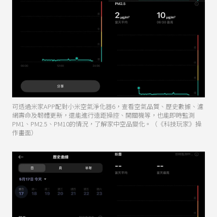
可透過米家APP配對小米空氣淨化器6，查看空氣品質、歷史數據、濾
網壽命及韌體更新，還能進行遠距操控、開關機等，也能即時監測
PM1、PM2.5、PM10的情況，了解家中空品變化。（《科技玩家》操
作畫面）