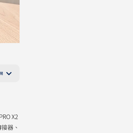
RO X2
長轉接器、