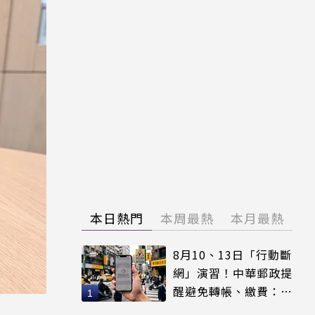
本日熱門
本周最熱
本月最熱
8月10、13日「行動斷
網」演習！中華郵政提
醒避免轉帳、繳費：務
必留紀錄