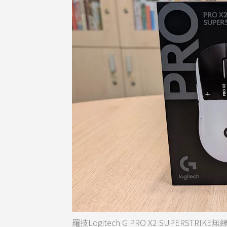
羅技Logitech G PRO X2 SUPER