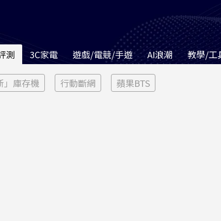
評測
3C家電
遊戲/電競/手遊
AI浪潮
教學/工
新」庫存機
行動斷網
蘋果BTS