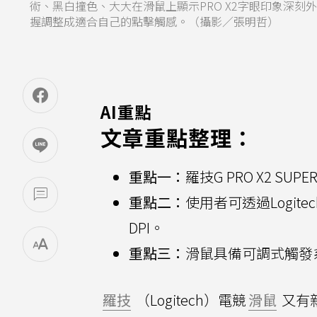
術、黑白撞色、大大在滑鼠上顯示PRO X2字眼印象深
握調整成適合自己的點擊觸感。（攝影／張明哲）
AI重點
文章重點整理：
重點一：
羅技G PRO X2 
重點二：
使用者可透過Logite
DPI。
重點三：
滑鼠具備可調式觸發
羅技
（Logitech）電競
滑鼠
又有