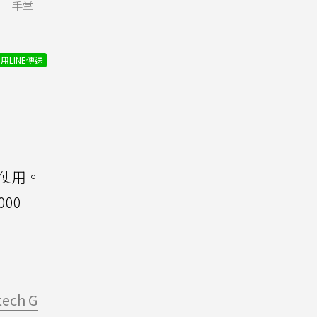
化一手掌
用LINE傳送
家使用。
00
tech G