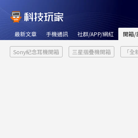
最新文章
手機通訊
社群/APP/網紅
開箱/
Sony紀念耳機開箱
三星摺疊機開箱
「全