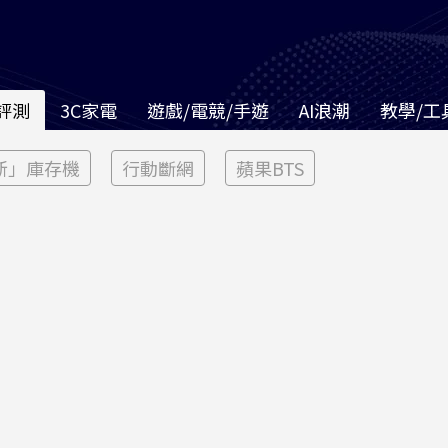
評測
3C家電
遊戲/電競/手遊
AI浪潮
教學/工
新」庫存機
行動斷網
蘋果BTS