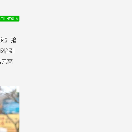
用LINE傳送
家》搶
都恰到
萬元高