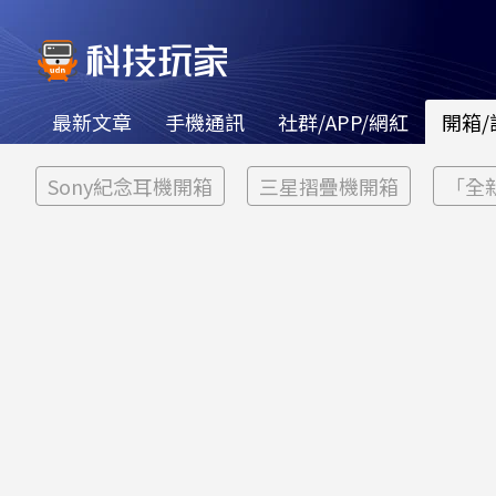
最新文章
手機通訊
社群/APP/網紅
開箱/
Sony紀念耳機開箱
三星摺疊機開箱
「全