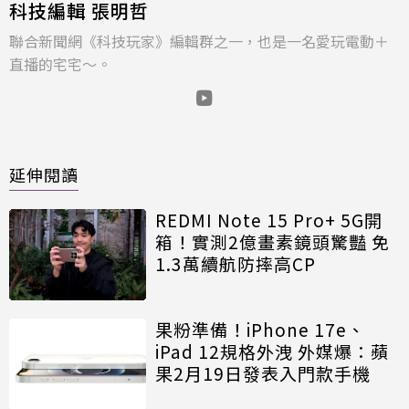
科技編輯 張明哲
聯合新聞網《科技玩家》編輯群之一，也是一名愛玩電動＋
直播的宅宅～。
延伸閱讀
REDMI Note 15 Pro+ 5G開
箱！實測2億畫素鏡頭驚豔 免
1.3萬續航防摔高CP
果粉準備！iPhone 17e、
iPad 12規格外洩 外媒爆：蘋
果2月19日發表入門款手機