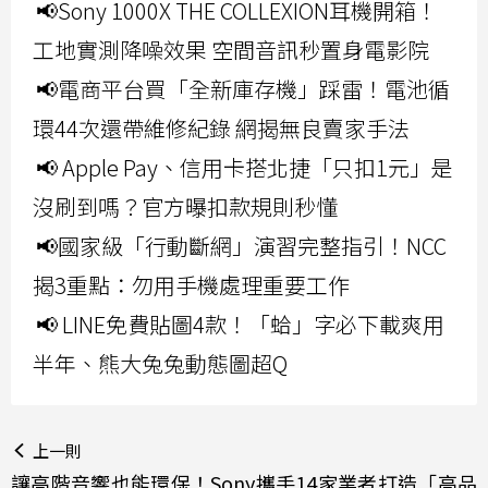
📢Sony 1000X THE COLLEXION耳機開箱！
工地實測降噪效果 空間音訊秒置身電影院
📢電商平台買「全新庫存機」踩雷！電池循
環44次還帶維修紀錄 網揭無良賣家手法
📢 Apple Pay、信用卡搭北捷「只扣1元」是
沒刷到嗎？官方曝扣款規則秒懂
📢國家級「行動斷網」演習完整指引！NCC
揭3重點：勿用手機處理重要工作
📢 LINE免費貼圖4款！「蛤」字必下載爽用
半年、熊大兔兔動態圖超Q
上一則
讓高階音響也能環保！Sony攜手14家業者打造「高品