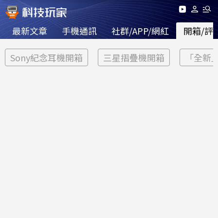
最新文章
手機通訊
社群/APP/網紅
開箱/評
Sony紀念耳機開箱
三星摺疊機開箱
「全新