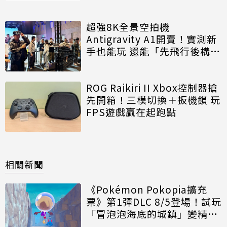
超強8K全景空拍機
Antigravity A1開賣！實測新
手也能玩 還能「先飛行後構
圖」
ROG Raikiri II Xbox控制器搶
先開箱！三模切換＋扳機鎖 玩
FPS遊戲贏在起跑點
相關新聞
《Pokémon Pokopia擴充
票》第1彈DLC 8/5登場！試玩
「冒泡泡海底的城鎮」變精神
時光屋