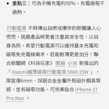
重點三：
可為手機充電約50%，充電過程不
過熱。
行動電源
不時傳出自燃或爆炸的新聞讓人心
慌慌，挑選產品時更會注重其安全性，以自
身為例，希望行動電源可以維持基本充電和
磁吸免充電線需求，若能輕薄更是加分！聯
合新聞網《科技玩家》
開箱
小米
新推出的
「
Xiaomi纖薄磁吸行動電源 5000 15W
」，
厚度僅6mm、採鋁合金金屬外殼設計頗具質
感，並有磁吸功能，可完美貼合
iPhone 17
Pro Max
。