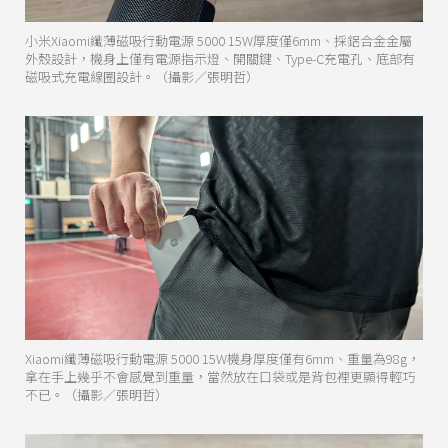
小米Xiaomi纖薄磁吸行動電源 5000 15W厚度僅6mm、採鋁合金金屬
外殼設計，機身上僅有電源指示燈、開關鍵、Type-C充電孔、底部有
磁吸式充電線圈設計。（攝影／張明哲）
Xiaomi纖薄磁吸行動電源 5000 15W機身厚度僅有6mm、重量為98g，
拿在手上幾乎不會感覺到重量，當然放在口袋或是背包裡更顯得輕巧
不已。（攝影／張明哲）