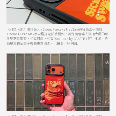
《科技玩家》開箱Sickly Sweet Pancake MagSafe兼容亮面手機殻，
iPhone 17 Pro Max宇宙橙搭配該手機殼，其背面是讓人食指大動的鬆
餅配糖漿圖案，相當可愛，並有Duo-Lock by CASETiFY專利技術，透
過雙重鎖定讓手機殼更為穩固。（攝影／張明哲）