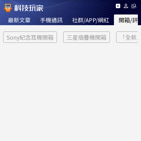
最新文章
手機通訊
社群/APP/網紅
開箱/評
Sony紀念耳機開箱
三星摺疊機開箱
「全新