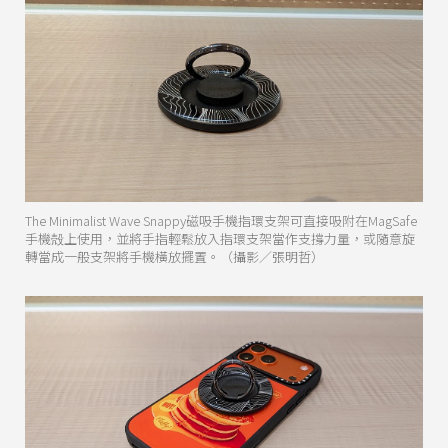
The Minimalist Wave Snappy磁吸手機指環支架可直接吸附在MagSafe
手機殻上使用，並將手指輕鬆放入指環支架當作支撐力量，或隨意旋
轉當成一般支架將手機橫放擺置。（攝影／張明哲）