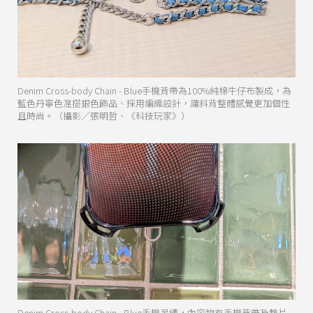
Denim Cross-body Chain - Blue手機背帶為100%純棉牛仔布製成，為
藍色丹寧色混搭銀色飾品、採用編織設計，讓斜背整體感覺更加個性
且時尚。（攝影／張明哲、《科技玩家》）
Denim Cross-body Chain - Blue手機吊繩，內容物有手機背帶及墊片