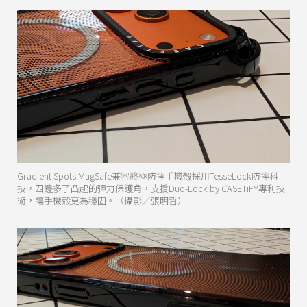
Gradient Spots MagSafe兼容終極防摔手機殻採用TesseLock防摔科
技，四邊多了凸起的彈力保護角，支援Duo-Lock by CASETiFY專利技
術，讓手機殼更為穩固。（攝影／張明哲）