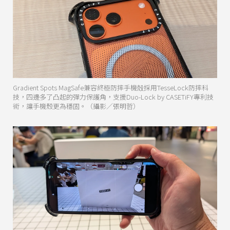
Gradient Spots MagSafe兼容終極防摔手機殻採用TesseLock防摔科
技，四邊多了凸起的彈力保護角，支援Duo-Lock by CASETiFY專利技
術，讓手機殼更為穩固。（攝影／張明哲）