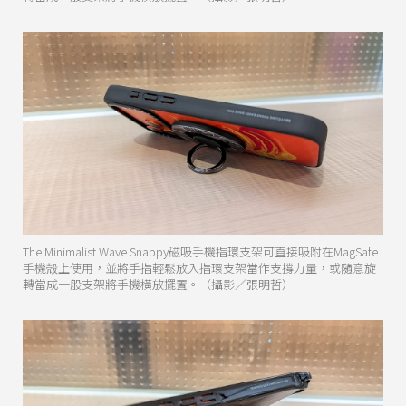
The Minimalist Wave Snappy磁吸手機指環支架可直接吸附在MagSafe
手機殻上使用，並將手指輕鬆放入指環支架當作支撐力量，或隨意旋
轉當成一般支架將手機橫放擺置。（攝影／張明哲）