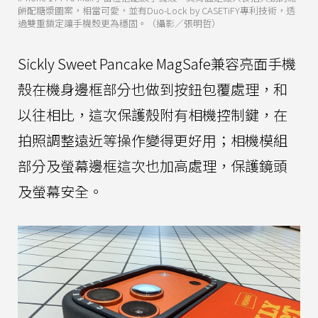
餅配糖漿圖案，相當可愛，並有Duo-Lock by CASETiFY專利技術，透
過雙重鎖定讓手機殼更為穩固。（攝影／張明哲）
Sickly Sweet Pancake MagSafe兼容亮面手機
殼在機身邊框部分也做到按鈕包覆處理，和
以往相比，這次保護殼附有相機控制鍵，在
拍照調整遠近等操作變得更好用；相機模組
部分及螢幕邊框這次也加高處理，保護鏡頭
及螢幕安全。