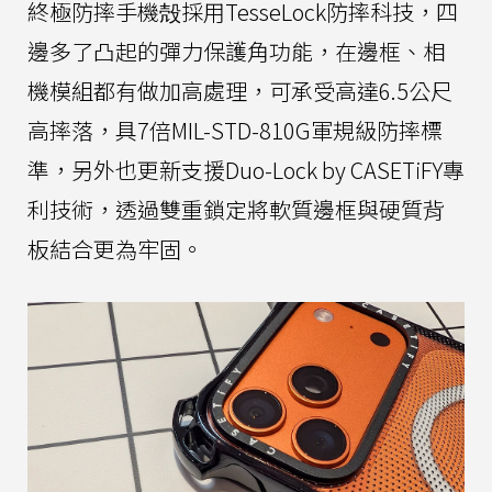
終極防摔手機殻採用TesseLock防摔科技，四
邊多了凸起的彈力保護角功能，在邊框、相
機模組都有做加高處理，可承受高達6.5公尺
高摔落，具7倍MIL-STD-810G軍規級防摔標
準，另外也更新支援Duo-Lock by CASETiFY專
利技術，透過雙重鎖定將軟質邊框與硬質背
板結合更為牢固。