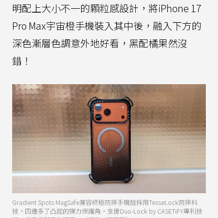
明配上大小不一的顆粒感設計，將iPhone 17
Pro Max宇宙橙手機裝入其中後，融入下方的
深色漸層色調意外地好看，黑配橘果然沒
錯！
Gradient Spots MagSafe兼容終極防摔手機殻採用TesseLock防摔科
技，四邊多了凸起的彈力保護角，支援Duo-Lock by CASETiFY專利技