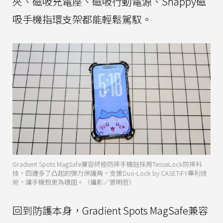
夾、磁吸充電座、磁吸行動電源、Snappy磁
吸手機指環支架都能輕鬆駕馭。
Gradient Spots MagSafe兼容終極防摔手機殻採用TesseLock防摔科
技，四邊多了凸起的彈力保護角，支援Duo-Lock by CASETiFY專利技
術，讓手機殼更為穩固。（攝影／張明哲）
回到防護本身，Gradient Spots MagSafe兼容