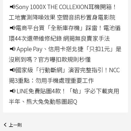
📢Sony 1000X THE COLLEXION耳機開箱！
工地實測降噪效果 空間音訊秒置身電影院
📢電商平台買「全新庫存機」踩雷！電池循
環44次還帶維修紀錄 網揭無良賣家手法
📢 Apple Pay、信用卡搭北捷「只扣1元」是
沒刷到嗎？官方曝扣款規則秒懂
📢國家級「行動斷網」演習完整指引！NCC
揭3重點：勿用手機處理重要工作
📢 LINE免費貼圖4款！「蛤」字必下載爽用
半年、熊大兔兔動態圖超Q
上一則