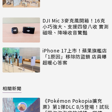
DJI Mic 3麥克風開箱！16克
小巧強大、支援四發八收 實測
磁吸、降噪收音驚豔
iPhone 17上市！蘋果旗艦店
「1原因」移除防盜鎖 店員曝
超暖心答案
相關新聞
《Pokémon Pokopia擴充
票》第1彈DLC 8/5登場！試玩