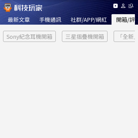
最新文章
手機通訊
社群/APP/網紅
開箱/評
Sony紀念耳機開箱
三星摺疊機開箱
「全新