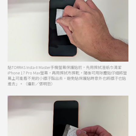
貼TORRAS Insta-II Master手機螢幕保護貼前，先用擦拭溼紙巾清潔
iPhone 17 Pro Max螢幕，再用擦拭布擦乾，隨後可用除塵貼仔細將螢
幕上可能看不見的小髒汙黏出去，避免貼保護貼時意外也將髒汙也貼
進去」。（攝影／張明哲）