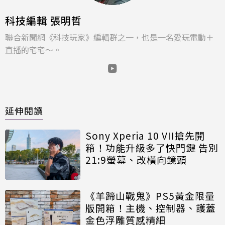
科技編輯 張明哲
聯合新聞網《科技玩家》編輯群之一，也是一名愛玩電動＋
直播的宅宅～。
延伸閱讀
Sony Xperia 10 VII搶先開
箱！功能升級多了快門鍵 告別
21:9螢幕、改橫向鏡頭
《羊蹄山戰鬼》PS5黃金限量
版開箱！主機、控制器、護蓋
金色浮雕質感精細