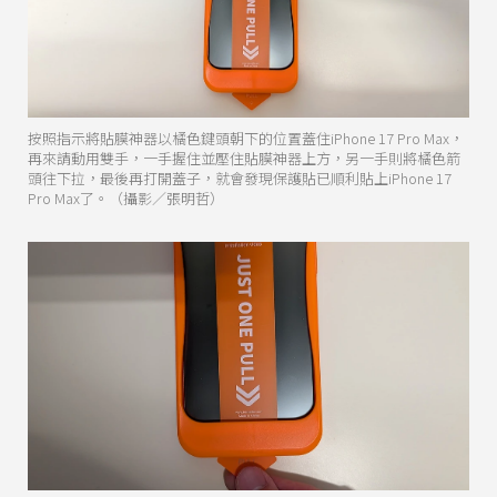
按照指示將貼膜神器以橘色鍵頭朝下的位置蓋住iPhone 17 Pro Max，
再來請動用雙手，一手握住並壓住貼膜神器上方，另一手則將橘色箭
頭往下拉，最後再打開蓋子，就會發現保護貼已順利貼上iPhone 17
Pro Max了。（攝影／張明哲）