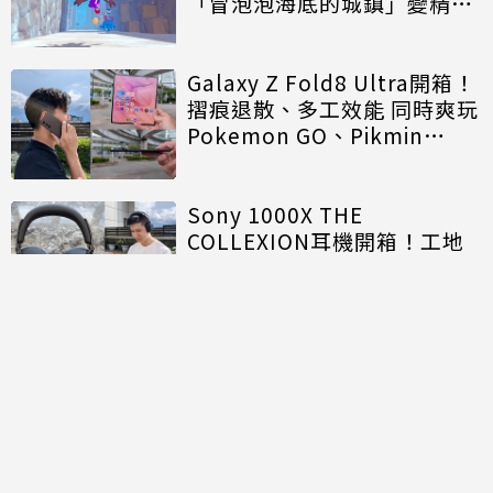
「冒泡泡海底的城鎮」變精神
時光屋
Galaxy Z Fold8 Ultra開箱！
摺痕退散、多工效能 同時爽玩
Pokemon GO、Pikmin
Bloom
Sony 1000X THE
COLLEXION耳機開箱！工地
實測降噪效果 空間音訊秒置身
電影院
Insta360 Luna Ultra開箱！
實測拆卸螢幕1人6玩法拍徠卡
人像、捕捉打球倩影
飛利浦Baristina一滑極萃義
式咖啡機開箱！懶人新手救星