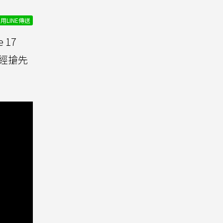
用LINE傳送
 17
已經搶先