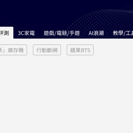
評測
3C家電
遊戲/電競/手遊
AI浪潮
教學/工
新」庫存機
行動斷網
蘋果BTS