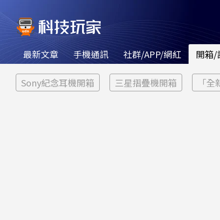
最新文章
手機通訊
社群/APP/網紅
開箱/
Sony紀念耳機開箱
三星摺疊機開箱
「全