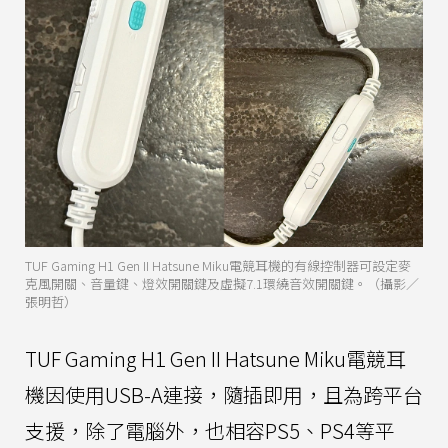
TUF Gaming H1 Gen II Hatsune Miku電競耳機的有線控制器可設定麥
克風開關、音量鍵、燈效開關鍵及虛擬7.1環繞音效開關鍵。（攝影／
張明哲）
TUF Gaming H1 Gen II Hatsune Miku電競耳
機因使用USB-A連接，隨插即用，且為跨平台
支援，除了電腦外，也相容PS5、PS4等平