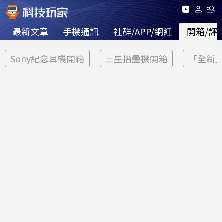
最新文章
手機通訊
社群/APP/網紅
開箱/評
Sony紀念耳機開箱
三星摺疊機開箱
「全新