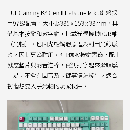
TUF Gaming K3 Gen II Hatsune Miku鍵盤採
用97鍵配置，大小為385 x 153 x 38mm，具
備基本按鍵和數字鍵，搭載光學機械RGB軸
（光軸），也因光軸觸發原理為利用光線感
應，因此更為耐用，有1億次按鍵壽命，配上
減震墊片與消音泡棉，實測打字起來滑順感
十足，不會有回音及卡鍵等情況發生，適合
初階想要入手光軸的玩家使用。