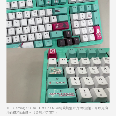
TUF Gaming K3 Gen II Hatsune Miku電競鍵盤附有2顆鍵帽，可以更換
Shift鍵和Tab鍵。（攝影／張明哲）