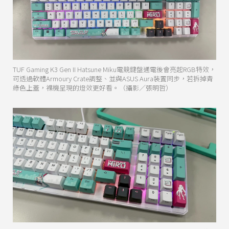
TUF Gaming K3 Gen II Hatsune Miku電競鍵盤通電後會亮起RGB特效，
可透過軟體Armoury Crate調整、並與ASUS Aura裝置同步，若拆掉青
綠色上蓋，裸機呈現的燈效更好看。（攝影／張明哲）