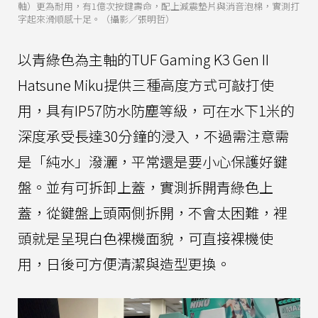
軸）更為耐用，有1億次按鍵壽命，配上減震墊片與消音泡棉，實測打
字起來滑順感十足。（攝影／張明哲）
以青綠色為主軸的TUF Gaming K3 Gen II
Hatsune Miku提供三種高度方式可敲打使
用，具有IP57防水防塵等級，可在水下1米的
深度承受長達30分鐘的浸入，不過需注意需
是「純水」潑灑，平常還是要小心保護好鍵
盤。並有可拆卸上蓋，實測拆開青綠色上
蓋，從鍵盤上頭兩側拆開，不會太困難，裡
頭就是呈現白色裸機面貌，可直接裸機使
用，日後可方便清潔與造型更換。