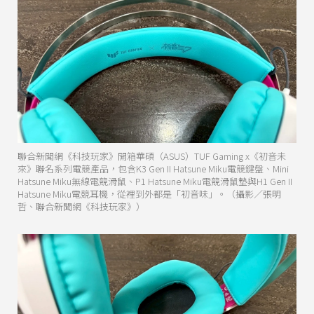
聯合新聞網《科技玩家》開箱華碩（ASUS）TUF Gaming x《初音未
來》聯名系列電競產品，包含K3 Gen II Hatsune Miku電競鍵盤、Mini
Hatsune Miku無線電競滑鼠、P1 Hatsune Miku電競滑鼠墊與H1 Gen II
Hatsune Miku電競耳機，從裡到外都是「初音味」。（攝影／張明
哲、聯合新聞網《科技玩家》）