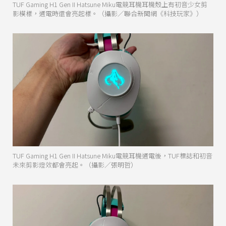
TUF Gaming H1 Gen II Hatsune Miku電競耳機耳機殼上有初音少女剪
影模樣，通電時還會亮起樣。（攝影／聯合新聞網《科技玩家》）
TUF Gaming H1 Gen II Hatsune Miku電競耳機通電後，TUF標誌和初音
未來剪影燈效都會亮起。（攝影／張明哲）