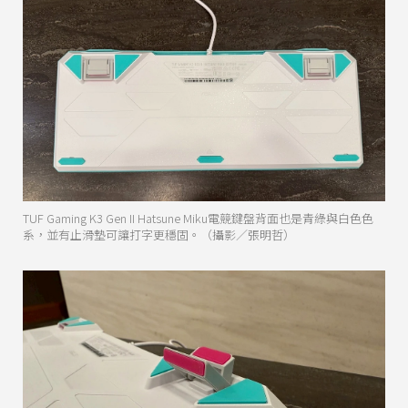
TUF Gaming K3 Gen II Hatsune Miku電競鍵盤背面也是青綠與白色色
系，並有止滑墊可讓打字更穩固。（攝影／張明哲）