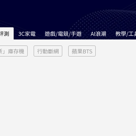
評測
3C家電
遊戲/電競/手遊
AI浪潮
教學/工
新」庫存機
行動斷網
蘋果BTS