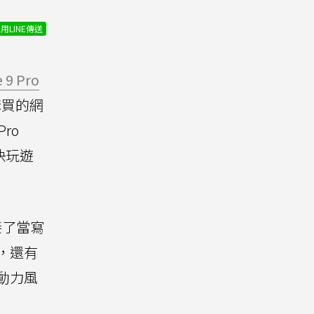
用LINE傳送
 9 Pro
沒購買的網
Pro
爽快玩遊
直接了當寫
機，還有
動力風