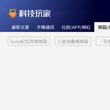
最新文章
手機通訊
社群/APP/網紅
開箱/
Sony紀念耳機開箱
三星摺疊機開箱
「全