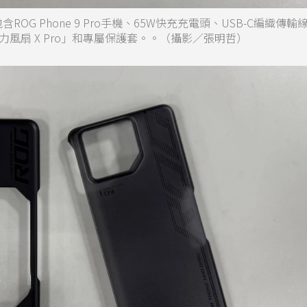
外盒，包含ROG Phone 9 Pro手機、65W快充充電頭、USB-C編織傳
風扇 X Pro」和專屬保護套。。（攝影／張明哲）