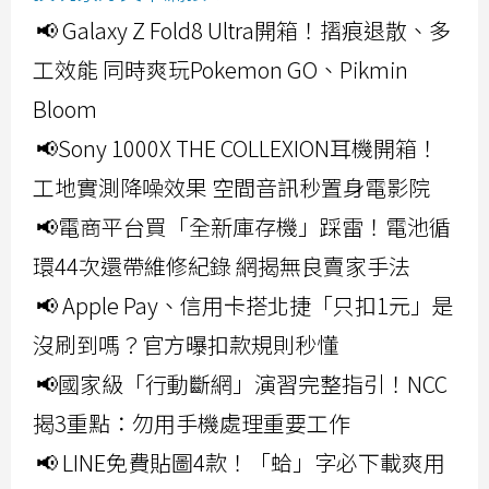
📢 Galaxy Z Fold8 Ultra開箱！摺痕退散、多
工效能 同時爽玩Pokemon GO、Pikmin
Bloom
📢Sony 1000X THE COLLEXION耳機開箱！
工地實測降噪效果 空間音訊秒置身電影院
📢電商平台買「全新庫存機」踩雷！電池循
環44次還帶維修紀錄 網揭無良賣家手法
📢 Apple Pay、信用卡搭北捷「只扣1元」是
沒刷到嗎？官方曝扣款規則秒懂
📢國家級「行動斷網」演習完整指引！NCC
揭3重點：勿用手機處理重要工作
📢 LINE免費貼圖4款！「蛤」字必下載爽用