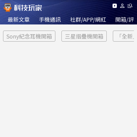
最新文章
手機通訊
社群/APP/網紅
開箱/評
Sony紀念耳機開箱
三星摺疊機開箱
「全新