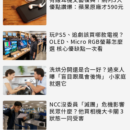
優點讚爆：蘋果原廠才590元
玩PS5、追劇該買哪款電視？
OLED、Micro RGB螢幕怎麼
選 核心優缺點一次看
洗烘分開還是合一好？過來人
曝「盲目跟風會後悔」 小家庭
就選它
NCC沒委員「滅團」危機影響
民眾什麼？他買相機大卡關 3
狀態一同受害