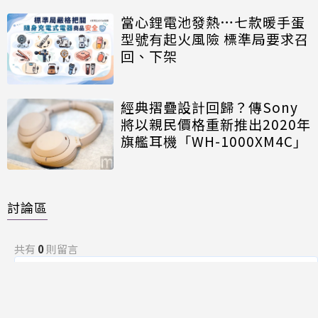
當心鋰電池發熱…七款暖手蛋
型號有起火風險 標準局要求召
回、下架
經典摺疊設計回歸？傳Sony
將以親民價格重新推出2020年
旗艦耳機「WH-1000XM4C」
討論區
共有
0
則留言