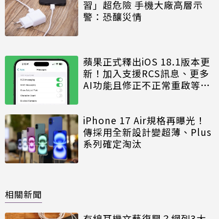
習」超危險 手機大廠高層示
警：恐釀災情
蘋果正式釋出iOS 18.1版本更
新！加入支援RCS訊息、更多
AI功能且修正不正常重啟等問
題
iPhone 17 Air規格再曝光！
傳採用全新設計變超薄、Plus
系列確定淘汰
相關新聞
有線耳機文藝復興？網列3大