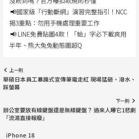
沒刷到嗎？官方曝扣款規則秒懂
📢國家級「行動斷網」演習完整指引！NCC
揭3重點：勿用手機處理重要工作
📢 LINE免費貼圖4款！「蛤」字必下載爽用
半年、熊大兔兔動態圖超Q
上一則
華碩日本員工暴躁式宣傳筆電走紅 現場猛砸、潑水、
踩螢幕
下一則
辦公室要放有線鍵盤還是無線鍵盤？ 過來人曝它1悲劇
「流湯直接報廢」
iPhone 18