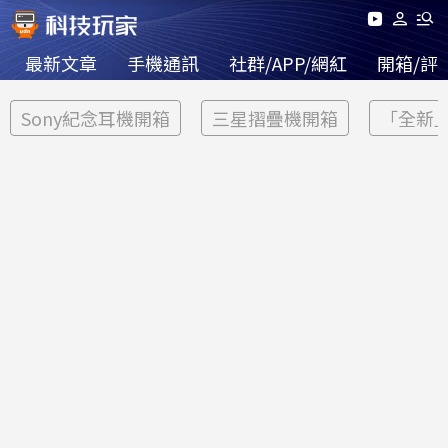
最新文章
手機通訊
社群/APP/網紅
開箱/評
Sony紀念耳機開箱
三星摺疊機開箱
「全新