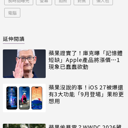
長時間曝光
螢幕
拍照
對焦
懶人包
電腦
延伸閱讀
蘋果證實了！庫克曝「記憶體
短缺」Apple產品將漲價…1
現象已蠢蠢欲動
蘋果沒說的事！iOS 27被爆還
有3大功能「9月登場」果粉更
想用
蘋果偷暴雷？WWDC 2026藏