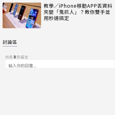
教學／iPhone移動APP丟資料
夾變「鬼抓人」？教你雙手並
用秒速搞定
討論區
共有
0
則留言
規範
回覆