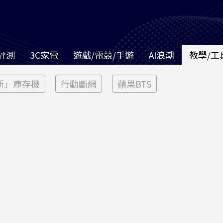
評測
3C家電
遊戲/電競/手遊
AI浪潮
教學/工
新」庫存機
行動斷網
蘋果BTS