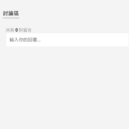
討論區
共有
0
則留言
規範
回覆
還沒有留言，成為第一個發言的人吧！