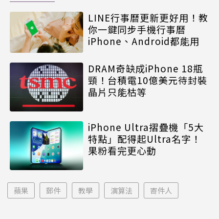
LINE行事曆更新更好用！教
你一鍵同步手機行事曆
iPhone、Android都能用
DRAM奇缺成iPhone 18瓶
頸！台積電10億美元待封裝
晶片只能枯等
iPhone Ultra摺疊機「5大
特點」配得起Ultra名字！
果粉看完更心動
蘋果
郵件
教學
演算法
寄件人