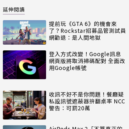
延伸閱讀
提前玩《GTA 6》的機會來
了？Rockstar招募品管測試員
網勸退：是人間地獄
登入方式改變！Google訊息
網頁版將取消掃碼配對 全面改
用Google帳號
收訊不好不是你問題！餐廳疑
私設訊號遮蔽器拚翻桌率 NCC
警告：可罰20萬
AirPods Max 2「不算真正的