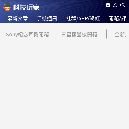
最新文章
手機通訊
社群/APP/網紅
開箱/評
Sony紀念耳機開箱
三星摺疊機開箱
「全新