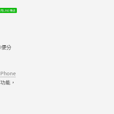
用LINE傳送
方便分
iPhone
用功能，