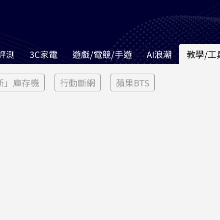
評測
3C家電
遊戲/電競/手遊
AI浪潮
教學/工
新」庫存機
行動斷網
蘋果BTS