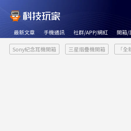
最新文章
手機通訊
社群/APP/網紅
開箱/
Sony紀念耳機開箱
三星摺疊機開箱
「全