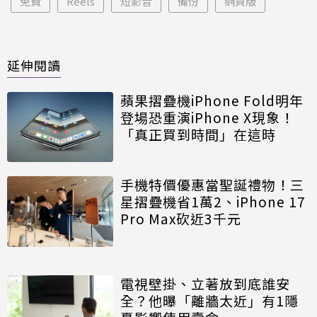
免費
Reels
短影音
備份
網頁版
延伸閱讀
蘋果摺疊機iPhone Fold明年
登場恐重演iPhone X現象！
「真正買到時間」在這時
手機特價優惠當聖誕禮物！三
星摺疊機省1萬2、iPhone 17
Pro Max砍近3千元
電視壁掛、立著放到底誰安
全？他曝「離牆太近」有1隱