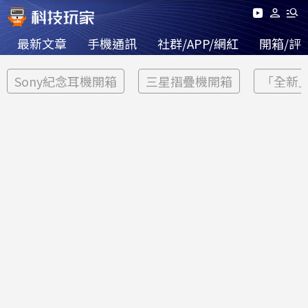
最新文章
手機通訊
社群/APP/網紅
開箱/評
Sony紀念耳機開箱
三星摺疊機開箱
「全新