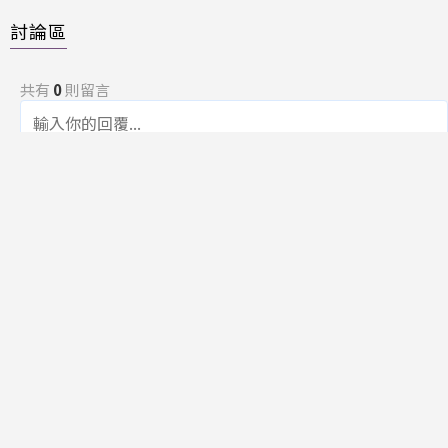
討論區
共有
0
則留言
規範
回覆
還沒有留言，成為第一個發言的人吧！