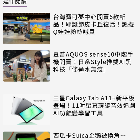
延伸閱讀
台灣寶可夢中心開賣6款新
品！耶誕節皮卡丘復活！謎擬
Q娃娃粉絲喊買
夏普AQUOS sense10中階手
機開賣！日系Style推雙AI黑
科技「修過水無痕」
三星Galaxy Tab A11+新平板
登場！11吋螢幕環繞音效追劇
AI功能變學習工具
西瓜卡Suica企鵝被換角…