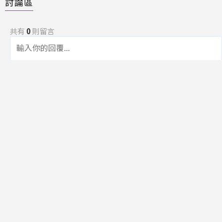
討論區
共有
0
則留言
規範
回覆
還沒有留言，成為第一個發言的人吧！