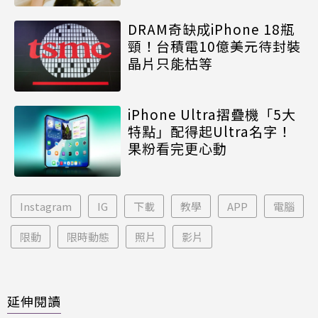
DRAM奇缺成iPhone 18瓶
頸！台積電10億美元待封裝
晶片只能枯等
iPhone Ultra摺疊機「5大
特點」配得起Ultra名字！
果粉看完更心動
Instagram
IG
下載
教學
APP
電腦
限動
限時動態
照片
影片
延伸閱讀