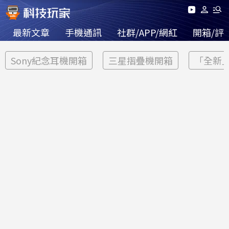
最新文章
手機通訊
社群/APP/網紅
開箱/評
Sony紀念耳機開箱
三星摺疊機開箱
「全新