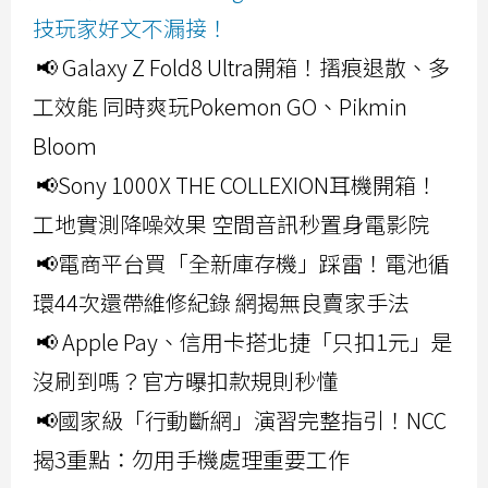
技玩家好文不漏接！
📢 Galaxy Z Fold8 Ultra開箱！摺痕退散、多
工效能 同時爽玩Pokemon GO、Pikmin
Bloom
📢Sony 1000X THE COLLEXION耳機開箱！
工地實測降噪效果 空間音訊秒置身電影院
📢電商平台買「全新庫存機」踩雷！電池循
環44次還帶維修紀錄 網揭無良賣家手法
📢 Apple Pay、信用卡搭北捷「只扣1元」是
沒刷到嗎？官方曝扣款規則秒懂
📢國家級「行動斷網」演習完整指引！NCC
揭3重點：勿用手機處理重要工作