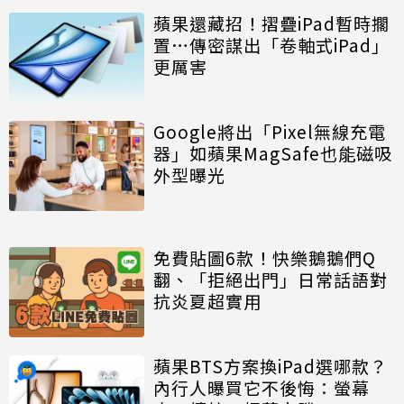
蘋果還藏招！摺疊iPad暫時擱
置…傳密謀出「卷軸式iPad」
更厲害
Google將出「Pixel無線充電
器」如蘋果MagSafe也能磁吸
外型曝光
免費貼圖6款！快樂鵝鵝們Q
翻、「拒絕出門」日常話語對
抗炎夏超實用
蘋果BTS方案換iPad選哪款？
內行人曝買它不後悔：螢幕