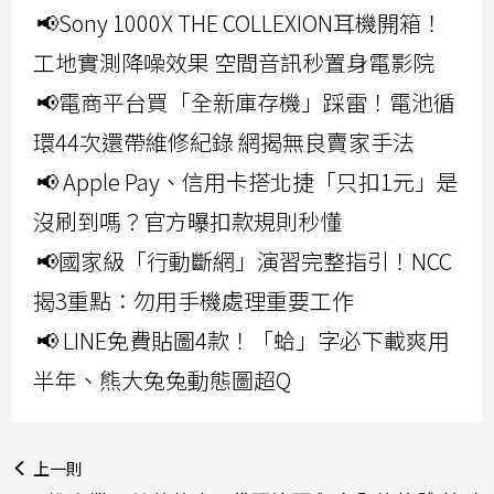
📢Sony 1000X THE COLLEXION耳機開箱！
工地實測降噪效果 空間音訊秒置身電影院
📢電商平台買「全新庫存機」踩雷！電池循
環44次還帶維修紀錄 網揭無良賣家手法
📢 Apple Pay、信用卡搭北捷「只扣1元」是
沒刷到嗎？官方曝扣款規則秒懂
📢國家級「行動斷網」演習完整指引！NCC
揭3重點：勿用手機處理重要工作
📢 LINE免費貼圖4款！「蛤」字必下載爽用
半年、熊大兔兔動態圖超Q
上一則