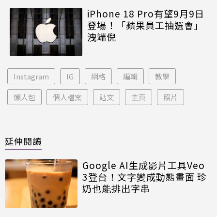
iPhone 18 Pro有望9月9日
登場！「蘋果員工抽選會」
洩端倪
Instagram
IG
網格
編輯
教學
懶人包
個人檔案
貼文
主頁
照片
延伸閱讀
Google AI生成影片工具Veo
3登台！文字變成動態畫面 珍
奶也能排出字串