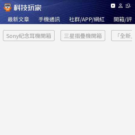
最新文章
手機通訊
社群/APP/網紅
開箱/評
Sony紀念耳機開箱
三星摺疊機開箱
「全新