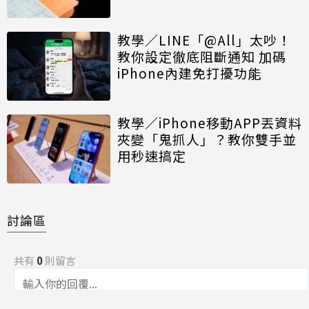
教學／LINE「@All」太吵！
教你設定徹底阻斷通知 加碼
iPhone內建免打擾功能
教學／iPhone移動APP丟資料
夾變「鬼抓人」？教你雙手並
用秒速搞定
討論區
共有
0
則留言