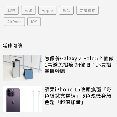
耳機
蘋果
Apple
靜音
勿擾模式
AirPods
iOS
延伸閱讀
怎保養Galaxy Z Fold5？他做
1事避免摺痕 網傻眼：那買摺
疊機幹嘛
蘋果iPhone 15改頭換面「彩
色編織充電線」 5色洩機身顏
色還「超值加量」