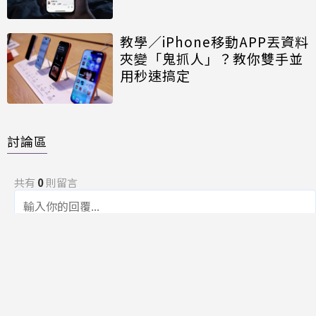
教學／iPhone移動APP丟資料
夾變「鬼抓人」？教你雙手並
用秒速搞定
討論區
共有
0
則留言
規範
回覆