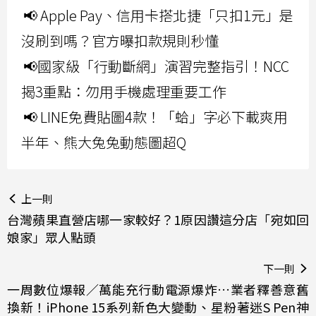
📢 Apple Pay、信用卡搭北捷「只扣1元」是
沒刷到嗎？官方曝扣款規則秒懂
📢國家級「行動斷網」演習完整指引！NCC
揭3重點：勿用手機處理重要工作
📢 LINE免費貼圖4款！「蛤」字必下載爽用
半年、熊大兔兔動態圖超Q
上一則
台灣蘋果直營店哪一家較好？1原因讚這分店「宛如回
娘家」眾人點頭
下一則
一周數位爆報／萬能充行動電源爆炸…業者釋善意舊
換新！iPhone 15系列新色大變動、星粉著迷S Pen神