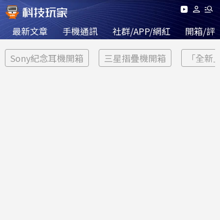
最新文章
手機通訊
社群/APP/網紅
開箱/評
Sony紀念耳機開箱
三星摺疊機開箱
「全新