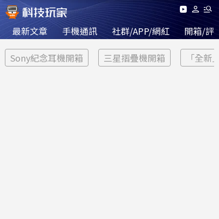
最新文章
手機通訊
社群/APP/網紅
開箱/評
Sony紀念耳機開箱
三星摺疊機開箱
「全新