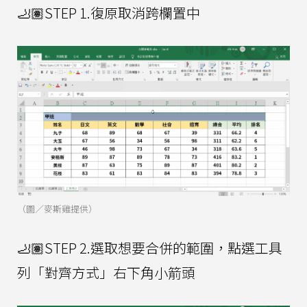
🦶🏽STEP 1.復原取消跨欄置中
（圖／麥斯雞提供）
🦶🏽STEP 2.選取想要合併的範圍，點選工具
列「對齊方式」右下角小箭頭