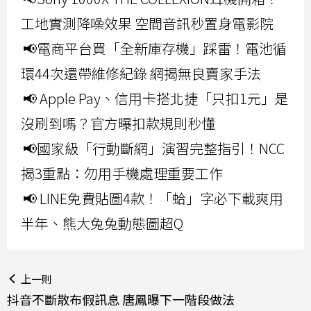
工地實測降噪效果 空間音訊秒置身電影院
📢電商平台買「全新庫存機」踩雷！電池循
環44次還帶維修紀錄 網揭無良賣家手法
📢 Apple Pay、信用卡搭北捷「只扣1元」是
沒刷到嗎？官方曝扣款規則秒懂
📢國家級「行動斷網」演習完整指引！NCC
揭3重點：勿用手機處理重要工作
📢 LINE免費貼圖4款！「蛤」字必下載爽用
半年、熊大兔兔動態圖超Q
上一則
抖音不斷散布假訊息 唐鳳曝下一階段做法