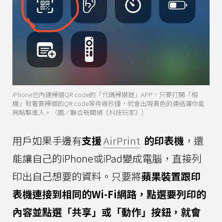
iPhone也內建掃描QR code的「代碼掃描器」APP，只要打開「相
機」對著要掃描的QR code等待幾秒鐘，就會出現黃色的連結讓你能
夠點擊進入。（圖／聯合新聞網《科技玩家》）
用戶如果手邊有
支援
AirPrint
的印表機
，還
能讓自己的iPhone或iPad變成電腦，直接列
印出自己想要的資料。只要將
蘋果裝置跟印
表機連接到相同的Wi-Fi網路，點選要列印的
內容並點選「共享」或「動作」按鈕，就會