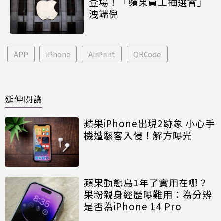
登場！「蘋果員工抽選會」
洩端倪
APP
iPhone
AirPrint
QRCode
延伸閱讀
蘋果iPhone出現2跡象 小心手
機遭駭客入侵！解方曝光
蘋果動態島1年了實用在哪？
果粉親身經歷曝難用：為分辨
是否為iPhone 14 Pro