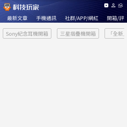
最新文章
手機通訊
社群/APP/網紅
開箱/評
Sony紀念耳機開箱
三星摺疊機開箱
「全新