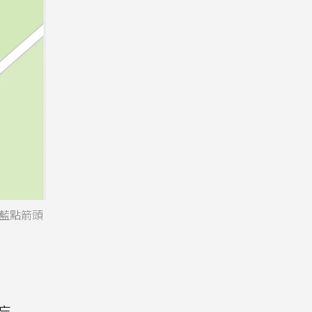
藍點箭頭
忘