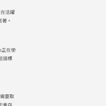
處在活躍
亮著。
pp正在使
箭頭標
，需要取
也會存