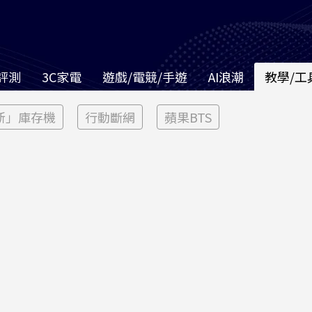
評測
3C家電
遊戲/電競/手遊
AI浪潮
教學/工
新」庫存機
行動斷網
蘋果BTS