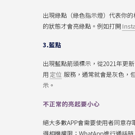
出現綠點（綠色指示燈）代表你的
的狀態才會亮綠點。例如打開
Inst
3.藍點
出現藍點箭頭標示，從2021年更新i
用
定位
服務，通常就會是灰色，但
示。
不正常的亮起要小心
絕大多數APP會需要使用者同意存
得相機權限；WhatApp進行通話