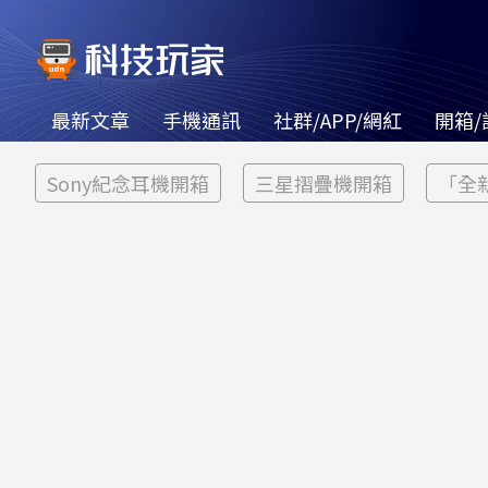
最新文章
手機通訊
社群/APP/網紅
開箱/
Sony紀念耳機開箱
三星摺疊機開箱
「全