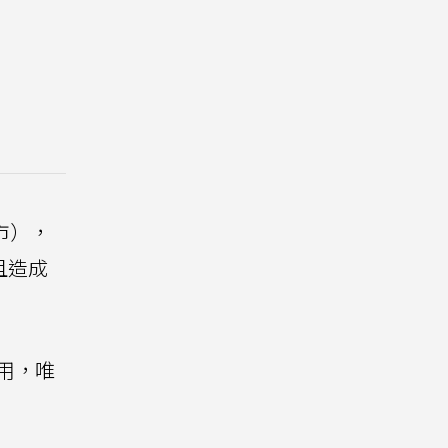
市），
且造成
用，唯