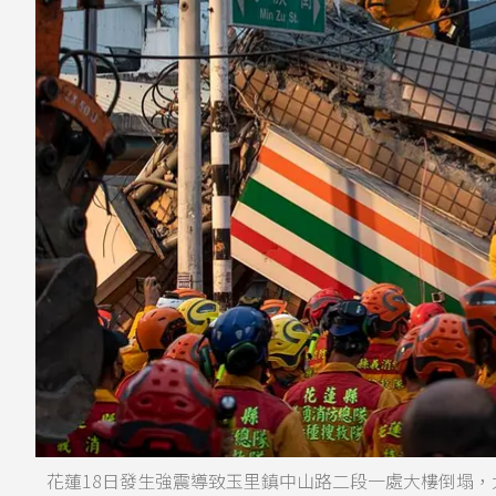
花蓮18日發生強震導致玉里鎮中山路二段一處大樓倒塌