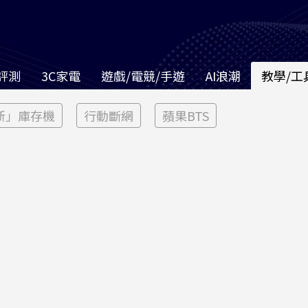
評測
3C家電
遊戲/電競/手遊
AI浪潮
教學/工
新」庫存機
行動斷網
蘋果BTS