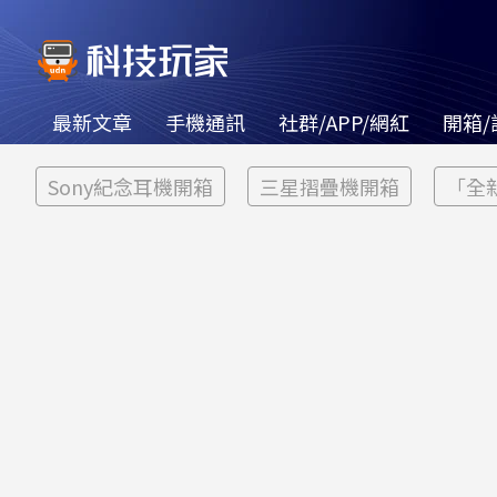
最新文章
手機通訊
社群/APP/網紅
開箱/
Sony紀念耳機開箱
三星摺疊機開箱
「全