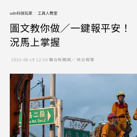
udn科技玩家
工具人教室
圖文教你做／一鍵報平安！「
況馬上掌握
2022-09-19 12:36
聯合新聞網／ 綜合報導