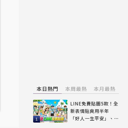
本日熱門
本周最熱
本月最熱
LINE免費貼圖5款！全
新表情貼爽用半年
「好人一生平安」、
「好熱」必用