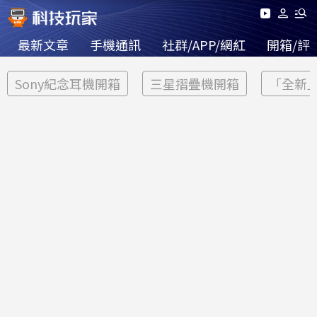
最新文章
手機通訊
社群/APP/網紅
開箱/評
Sony紀念耳機開箱
三星摺疊機開箱
「全新