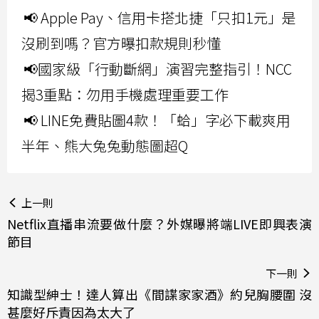
📢 Apple Pay、信用卡搭北捷「只扣1元」是
沒刷到嗎？官方曝扣款規則秒懂
📢國家級「行動斷網」演習完整指引！NCC
揭3重點：勿用手機處理重要工作
📢 LINE免費貼圖4款！「蛤」字必下載爽用
半年、熊大兔兔動態圖超Q
上一則
Netflix直播串流要做什麼？外媒曝將端LIVE即興表演
節目
下一則
知識型紳士！達人算出《間諜家家酒》約兒胸腰圍 沒
甚麼好斥責因為太大了