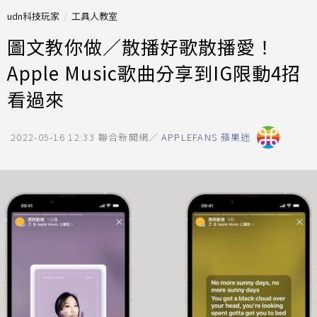
udn科技玩家
工具人教室
圖文教你做／散播好歌散播愛！
Apple Music歌曲分享到IG限動4招
看過來
2022-05-16 12:33
聯合新聞網／
APPLEFANS 蘋果迷