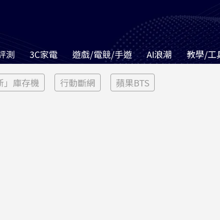
評測
3C家電
遊戲/電競/手遊
AI浪潮
教學/工
新」庫存機
行動斷網
蘋果BTS