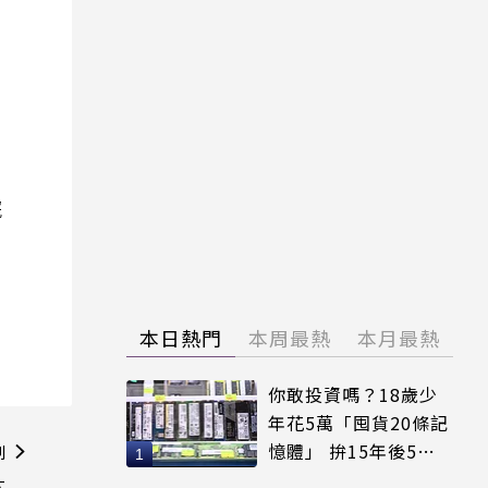
院
本日熱門
本周最熱
本月最熱
你敢投資嗎？18歲少
年花5萬「囤貨20條記
憶體」 拚15年後5倍
則
賣出
汰