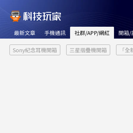
最新文章
手機通訊
社群/APP/網紅
開箱/
Sony紀念耳機開箱
三星摺疊機開箱
「全