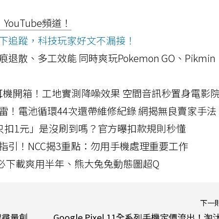
ouTube頻道！
ws按下追蹤，科技玩家好文不漏接！
a開箱！摺痕退散、多工效能 同時爽玩Pokemon GO、Pikmin
LLEXION耳機開箱！工地實測降噪效果 空間音訊秒置身電影
雷！電池循環44次還帶維修紀錄 網揭無良賣家手法
北捷「只扣1元」是沒刷到嗎？官方曝扣款規則秒懂
指引！NCC揭3重點：勿用手機處理重要工作
」字必下載爽用半年、熊大兔兔動態圖超Q
下一
搜尋量創
Google Pixel 11全系列手機定價流出！淘