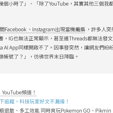
個小時了」、「除了YouTube，其實其他三個我
Facebook 、Instagram出現當機癱瘓
，許多人突
，IG也無法正常顯示，甚至連Threads都無法發
a AI App同樣開啟不了。因事發突然，讓網友們紛
鎖帳號了？」，彷彿世界末日降臨。
ouTube頻道！
ws按下追蹤，科技玩家好文不漏接！
a開箱！摺痕退散、多工效能 同時爽玩Pokemon GO、Pikmin