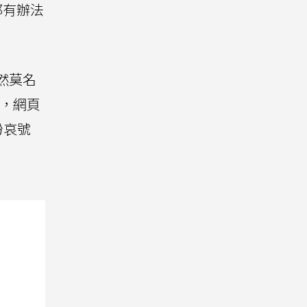
都有辦法
然莫名
文，網頁
紛哀號