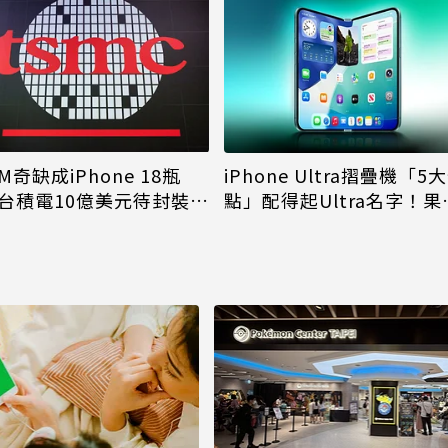
M奇缺成iPhone 18瓶
iPhone Ultra摺疊機「5
台積電10億美元待封裝晶
點」配得起Ultra名字！果
能枯等
看完更心動