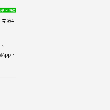
用LINE傳送
開這4
T、
個App，