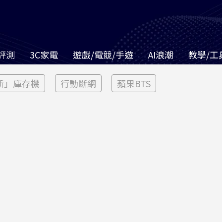
評測
3C家電
遊戲/電競/手遊
AI浪潮
教學/工
新」庫存機
行動斷網
蘋果BTS