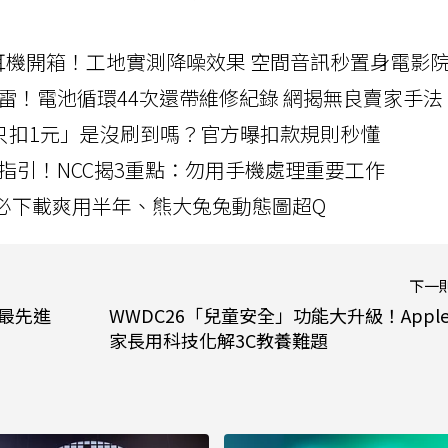
LLEXION耳機開箱！工地實測降噪效果 空間音訊秒置身電影
雷！電池循環44次還帶維修紀錄 網揭無良賣家手法
北捷「只扣1元」是沒刷到嗎？官方曝扣款規則秒懂
指引！NCC揭3重點：勿用手機處理重要工作
」字必下載爽用半年、熊大兔兔動態圖超Q
下一
c最先進
WWDC26「兒童安全」功能大升級！Appl
家長用科技化解3C教養難題