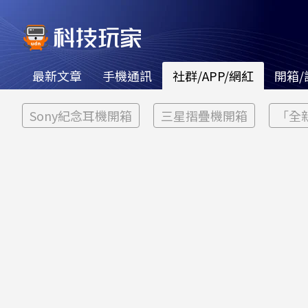
最新文章
手機通訊
社群/APP/網紅
開箱/
Sony紀念耳機開箱
三星摺疊機開箱
「全