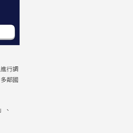
況進行調
，多鄰國
」、