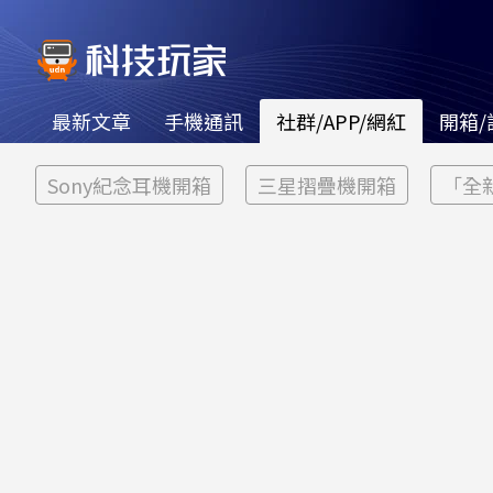
最新文章
手機通訊
社群/APP/網紅
開箱/
Sony紀念耳機開箱
三星摺疊機開箱
「全