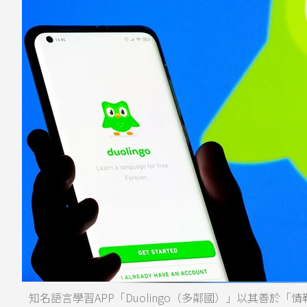
知名語言學習APP「Duolingo（多鄰國）」以其善於「