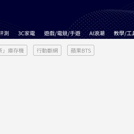
評測
3C家電
遊戲/電競/手遊
AI浪潮
教學/工
新」庫存機
行動斷網
蘋果BTS