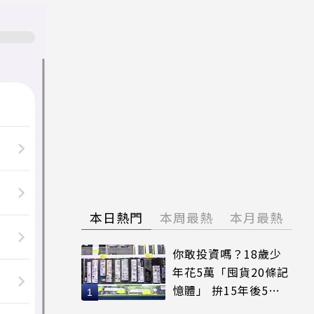
本日熱門
本周最熱
本月最熱
你敢投資嗎？18歲少
年花5萬「囤貨20條記
憶體」 拚15年後5倍
賣出