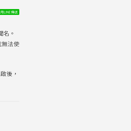
用LINE傳送
聞名。
就無法使
開啟後，