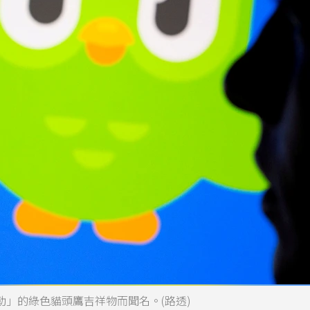
情勒」的綠色貓頭鷹吉祥物而聞名。(路透)