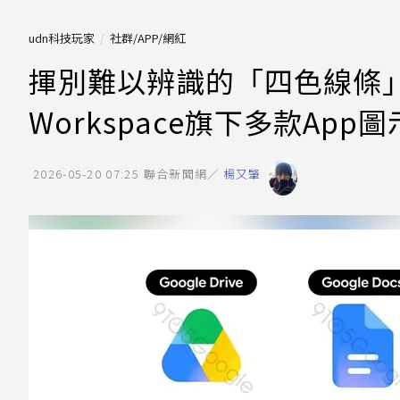
udn科技玩家
社群/APP/網紅
揮別難以辨識的「四色線條」
Workspace旗下多款App圖
2026-05-20 07:25
聯合新聞網／
楊又肇