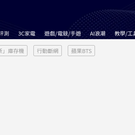
評測
3C家電
遊戲/電競/手遊
AI浪潮
教學/工
新」庫存機
行動斷網
蘋果BTS