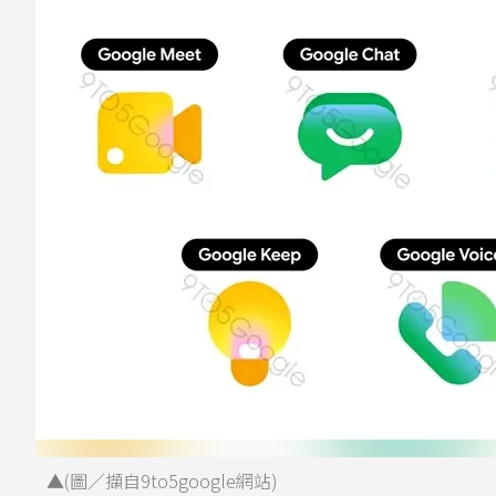
▲(圖／擷自9to5google網站)