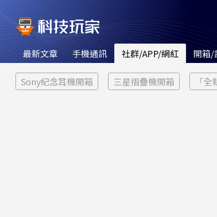
最新文章
手機通訊
社群/APP/網紅
開箱/
Sony紀念耳機開箱
三星摺疊機開箱
「全