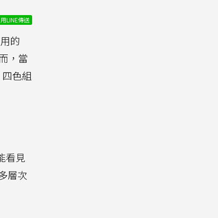
用LINE傳送
使用的
。然而，當
」四色組
經能看見
了多層次
。