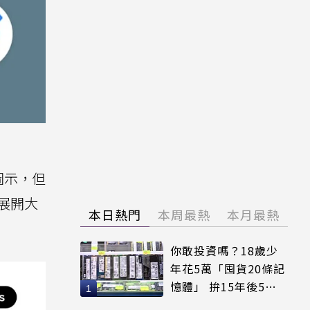
圖示，但
在展開大
本日熱門
本周最熱
本月最熱
你敢投資嗎？18歲少
年花5萬「囤貨20條記
憶體」 拚15年後5倍
賣出