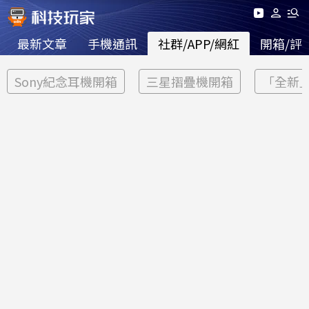
最新文章
手機通訊
社群/APP/網紅
開箱/評
Sony紀念耳機開箱
三星摺疊機開箱
「全新