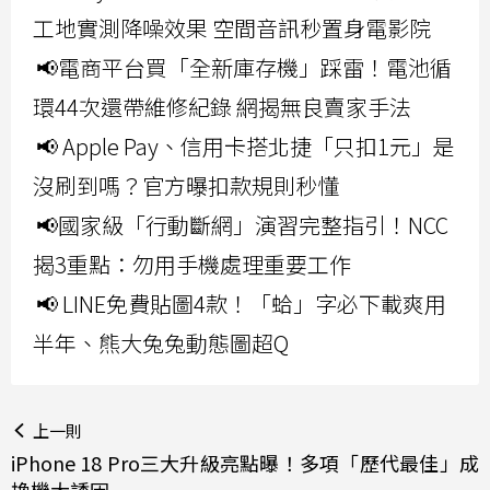
工地實測降噪效果 空間音訊秒置身電影院
📢電商平台買「全新庫存機」踩雷！電池循
環44次還帶維修紀錄 網揭無良賣家手法
📢 Apple Pay、信用卡搭北捷「只扣1元」是
沒刷到嗎？官方曝扣款規則秒懂
📢國家級「行動斷網」演習完整指引！NCC
揭3重點：勿用手機處理重要工作
📢 LINE免費貼圖4款！「蛤」字必下載爽用
半年、熊大兔兔動態圖超Q
上一則
iPhone 18 Pro三大升級亮點曝！多項「歷代最佳」成
換機大誘因