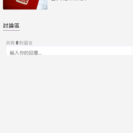
討論區
共有
0
則留言
規範
回覆
還沒有留言，成為第一個發言的人吧！