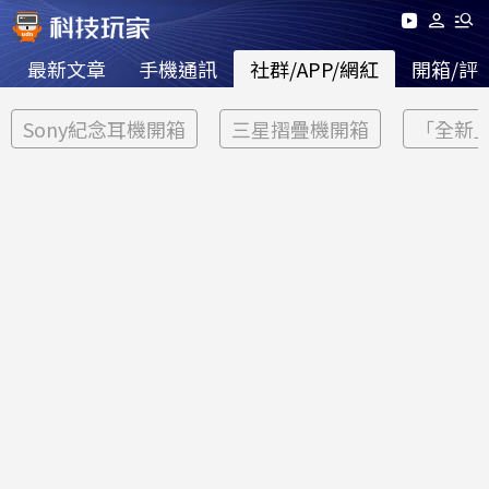
最新文章
手機通訊
社群/APP/網紅
開箱/評
Sony紀念耳機開箱
三星摺疊機開箱
「全新