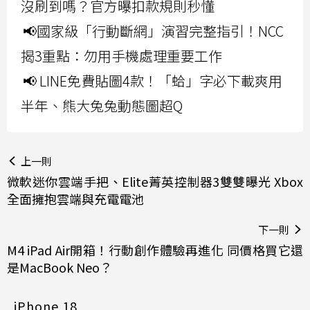
沒刷到嗎？官方曝扣款規則秒懂
📢國家級「行動斷網」演習完整指引！NCC
揭3重點：勿用手機處理重要工作
📢 LINE免費貼圖4款！「蛤」字必下載爽用
半年、熊大兔兔動態圖超Q
上一則
微軟迷你雲端手把、Elite菁英控制器3雙雙曝光 Xbox
全面擁抱雲端與充電電池
下一則
M4 iPad Air開箱！行動創作體驗再進化 同價格買它還
是MacBook Neo？
iPhone 18