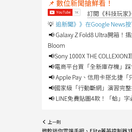
📌 數位新聞搶鮮看！
訂閱《科技玩家》Y
💡
追新聞》》在Google Ne
📢 Galaxy Z Fold8 Ultr
Bloom
📢Sony 1000X THE CO
📢電商平台買「全新庫存機」踩
📢 Apple Pay、信用卡搭
📢國家級「行動斷網」演習完整
📢 LINE免費貼圖4款！「蛤
上一則
微軟迷你雲端手把、Elite菁英控制器