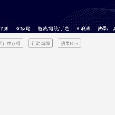
評測
3C家電
遊戲/電競/手遊
AI浪潮
教學/工
新」庫存機
行動斷網
蘋果BTS