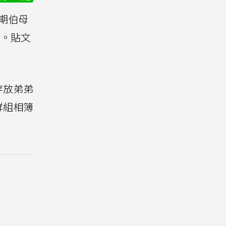
期伯母
眼。貼文
存放弟弟
群組相簿