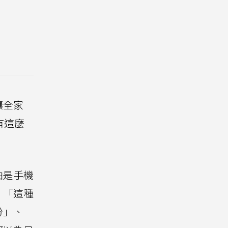
讓全家
有這麼
由是手機
、「這種
份」、