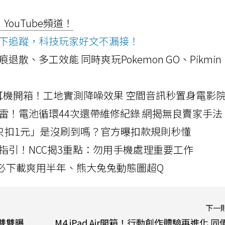
ouTube頻道！
ws按下追蹤，科技玩家好文不漏接！
a開箱！摺痕退散、多工效能 同時爽玩Pokemon GO、Pikmin
LLEXION耳機開箱！工地實測降噪效果 空間音訊秒置身電影
雷！電池循環44次還帶維修紀錄 網揭無良賣家手法
北捷「只扣1元」是沒刷到嗎？官方曝扣款規則秒懂
指引！NCC揭3重點：勿用手機處理重要工作
」字必下載爽用半年、熊大兔兔動態圖超Q
下一
3雙雙曝
M4 iPad Air開箱！行動創作體驗再進化 同