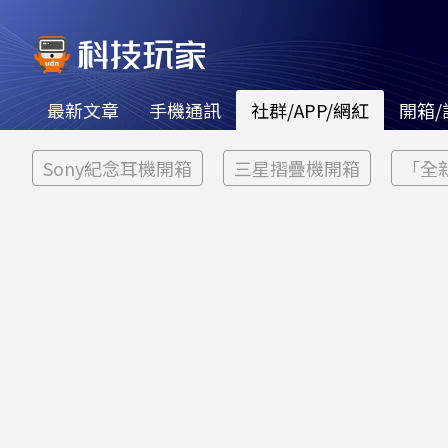
最新文章
手機通訊
社群/APP/網紅
開箱/
Sony紀念耳機開箱
三星摺疊機開箱
「全