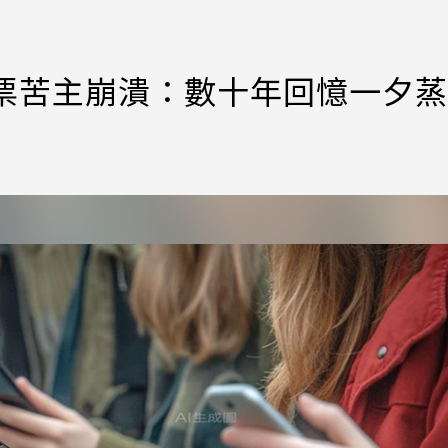
一票苦主崩潰：數十年回憶一夕