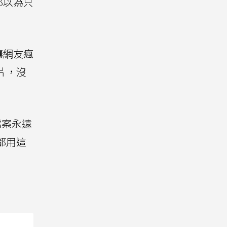
都以為只
讓網友瘋
片，沒
檔案永遠
都用這