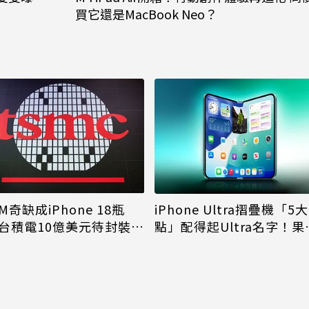
買它還是MacBook Neo？
M奇缺成iPhone 18瓶
iPhone Ultra摺疊機「5
台積電10億美元待封裝晶
點」配得起Ultra名字！果
能枯等
看完更心動